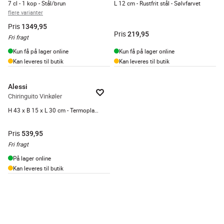
7 cl - 1 kop - Stål/brun
L 12 cm - Rustfrit stål - Sølvfarvet
flere varianter
Pris
1349,95
Pris
219,95
Fri fragt
Kun få på lager online
Kun få på lager online
Kan leveres til butik
Kan leveres til butik
Alessi
Chiringuito Vinkøler
H 43 x B 15 x L 30 cm - Termoplast - Hvid
Pris
539,95
Fri fragt
På lager online
Kan leveres til butik