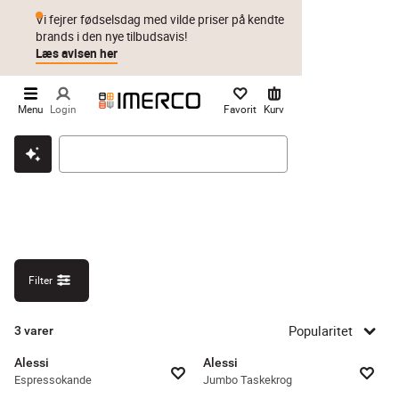
Vi fejrer fødselsdag med vilde priser på kendte
brands i den nye tilbudsavis!
Læs avisen her
Menu
Login
Favorit
Kurv
Klik & hent
Byt i 1 år
Prismatch
Filter
Popularitet
3
varer
Alessi
Alessi
Espressokande
Jumbo Taskekrog