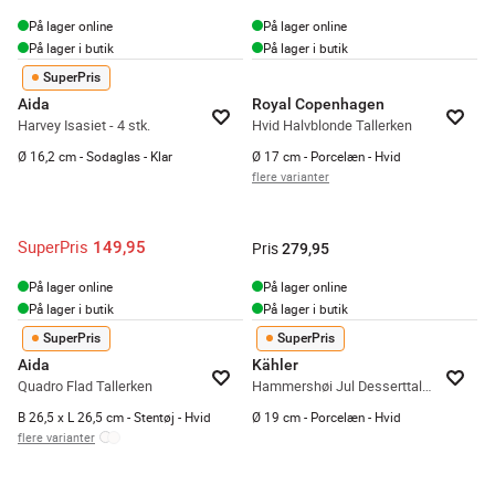
På lager online
På lager online
På lager i butik
På lager i butik
SuperPris
Aida
Royal Copenhagen
Harvey Isasiet - 4 stk.
Hvid Halvblonde Tallerken
Ø 16,2 cm - Sodaglas - Klar
Ø 17 cm - Porcelæn - Hvid
flere varianter
SuperPris
149,95
Pris
279,95
På lager online
På lager online
På lager i butik
På lager i butik
SuperPris
SuperPris
Aida
Kähler
Quadro Flad Tallerken
Hammershøi Jul Desserttallerken
B 26,5 x L 26,5 cm - Stentøj - Hvid
Ø 19 cm - Porcelæn - Hvid
flere varianter