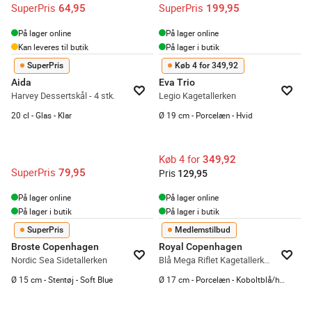
SuperPris
SuperPris
64,95
199,95
På lager online
På lager online
Kan leveres til butik
På lager i butik
SuperPris
Køb 4 for 349,92
Aida
Eva Trio
Harvey Dessertskål - 4 stk.
Legio Kagetallerken
20 cl - Glas - Klar
Ø 19 cm - Porcelæn - Hvid
Køb 4 for
349,92
SuperPris
79,95
Pris
129,95
På lager online
På lager online
På lager i butik
På lager i butik
SuperPris
Medlemstilbud
Broste Copenhagen
Royal Copenhagen
Nordic Sea Sidetallerken
Blå Mega Riflet Kagetallerken #6
Ø 15 cm - Stentøj - Soft Blue
Ø 17 cm - Porcelæn - Koboltblå/hvid