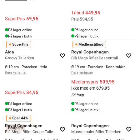
Tilbud
449,95
SuperPris
69,95
Pris
594,95
På lager online
På lager online
På lager i butik
På lager i butik
SuperPris
Medlemstilbud
Aida
Royal Copenhagen
Groovy Tallerken
Blå Mega Riflet Desserttallerken #2
Ø 19 cm - Porcelæn - Hvid
Ø 19 cm - Porcelæn - Koboltblå/hvid
flere varianter
flere varianter
Medlemspris
509,95
Ikke medlem
679,95
SuperPris
34,95
Fri fragt
På lager online
På lager online
På lager i butik
På lager i butik
Spar 44%
Royal Copenhagen
Royal Copenhagen
Restparti
Blå Mega Riflet Coupe Tallerken
Musselmalet Riflet Tallerken