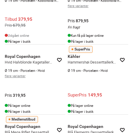
Ø 19 cm - Porcelæn - Koboltblå/hvid
Ø 19 cm - Porcelæn - Koboltblå/hvid
flere varianter
Tilbud
379,95
Pris
879,95
Pris
679,95
Fri fragt
Udgået online
Kun få på lager online
På lager i butik
På lager i butik
SuperPris
Royal Copenhagen
Kähler
Hvid Halvblonde Kagetallerken
Hammershøi Desserttallerken
Ø 19 cm - Porcelæn - Hvid
Ø 19 cm - Porcelæn - Hvid
flere varianter
SuperPris
149,95
Pris
319,95
På lager online
På lager online
På lager i butik
På lager i butik
Medlemstilbud
Royal Copenhagen
Royal Copenhagen
Blå Mega Riflet Desserttallerken #6
Blå Elements Desserttallerken