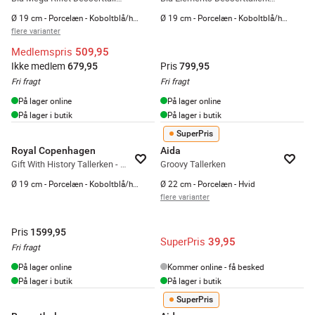
Ø 19 cm - Porcelæn - Koboltblå/hvid
Ø 19 cm - Porcelæn - Koboltblå/hvid
flere varianter
Medlemspris
509,95
Ikke medlem
Pris
679,95
799,95
Fri fragt
Fri fragt
På lager online
På lager online
På lager i butik
På lager i butik
SuperPris
Royal Copenhagen
Aida
Gift With History Tallerken - 3 stk.
Groovy Tallerken
Ø 19 cm - Porcelæn - Koboltblå/hvid
Ø 22 cm - Porcelæn - Hvid
flere varianter
Pris
1599,95
SuperPris
39,95
Fri fragt
På lager online
Kommer online - få besked
På lager i butik
På lager i butik
SuperPris