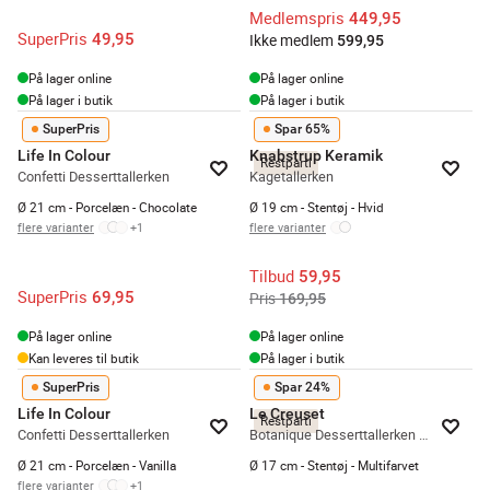
Medlemspris
449,95
SuperPris
49,95
Ikke medlem
599,95
På lager online
På lager online
På lager i butik
På lager i butik
SuperPris
Spar 65%
Life In Colour
Knabstrup Keramik
Restparti
Confetti Desserttallerken
Kagetallerken
Ø 21 cm - Porcelæn - Chocolate
Ø 19 cm - Stentøj - Hvid
flere varianter
+
1
flere varianter
Tilbud
59,95
SuperPris
69,95
Pris
169,95
På lager online
På lager online
Kan leveres til butik
På lager i butik
SuperPris
Spar 24%
Life In Colour
Le Creuset
Restparti
Confetti Desserttallerken
Botanique Desserttallerken - 4 stk.
Ø 21 cm - Porcelæn - Vanilla
Ø 17 cm - Stentøj - Multifarvet
flere varianter
+
1