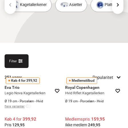
Kagetallerkener
Asietter
Platter
Filter
Popularitet
251
varer
Køb 4 for 399,92
Medlemstilbud
Eva Trio
Royal Copenhagen
Legio Nova Kagetallerken
Hvid Riflet Kagetallerken
Ø 19 cm - Porcelæn - Hvid
Ø 19 cm - Porcelæn - Hvid
flere varianter
Køb 4 for
Medlemspris
399,92
159,95
Pris
Ikke medlem
129,95
249,95