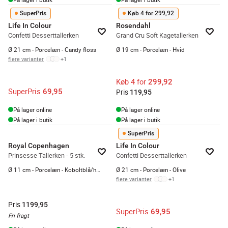
SuperPris
Køb 4 for 299,92
Life In Colour
Rosendahl
Confetti Desserttallerken
Grand Cru Soft Kagetallerken
Ø 21 cm - Porcelæn - Candy floss
Ø 19 cm - Porcelæn - Hvid
flere varianter
+
1
Køb 4 for
299,92
SuperPris
69,95
Pris
119,95
På lager online
På lager online
På lager i butik
På lager i butik
SuperPris
Royal Copenhagen
Life In Colour
Prinsesse Tallerken - 5 stk.
Confetti Desserttallerken
Ø 11 cm - Porcelæn - Koboltblå/hvid
Ø 21 cm - Porcelæn - Olive
flere varianter
+
1
Pris
1199,95
SuperPris
69,95
Fri fragt