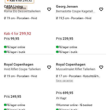
Køb 4 for 299,92
CASA Living
Georg Jensen
Kun hos Imerco
Roma Eto Desserttallerken
Bernadotte Coupe Kagetallerken
Ø 19 cm - Porcelæn - Hvid
Ø 19,5 cm - Porcelæn - Hvid
Køb 4 for
299,92
Pris
Pris
99,95
239,95
På lager online
På lager online
På lager i butik
På lager i butik
Royal Copenhagen
Royal Copenhagen
Hvid Riflet Coupe Tallerken
Musselmalet Riflet Tallerken
Ø 19 cm - Porcelæn - Hvid
Ø 17 cm - Porcelæn - Koboltblå/hvid
flere varianter
Pris
699,95
Pris
249,95
Fri fragt
På lager online
Kommer online - få besked
På lager i butik
På lager i butik