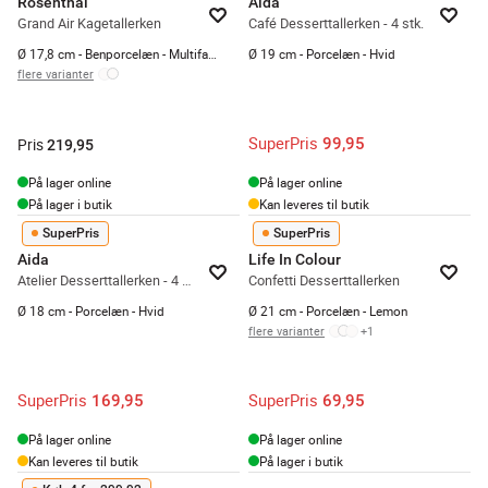
Rosenthal
Aida
Grand Air Kagetallerken
Café Desserttallerken - 4 stk.
Ø 17,8 cm - Benporcelæn - Multifarvet
Ø 19 cm - Porcelæn - Hvid
flere varianter
SuperPris
99,95
Pris
219,95
På lager online
På lager online
På lager i butik
Kan leveres til butik
SuperPris
SuperPris
Aida
Life In Colour
Atelier Desserttallerken - 4 stk.
Confetti Desserttallerken
Ø 18 cm - Porcelæn - Hvid
Ø 21 cm - Porcelæn - Lemon
flere varianter
+
1
SuperPris
SuperPris
169,95
69,95
På lager online
På lager online
Kan leveres til butik
På lager i butik