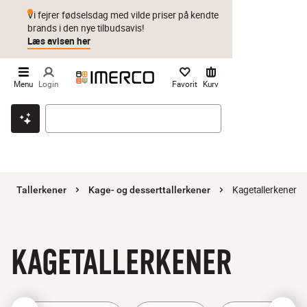
Vi fejrer fødselsdag med vilde priser på kendte
brands i den nye tilbudsavis!
Læs avisen her
Menu
Login
Favorit
Kurv
Klik & hent
Byt i 1 år
Prismatch
Kagetallerkener
Tallerkener
Kage- og desserttallerkener
KAGETALLERKENER