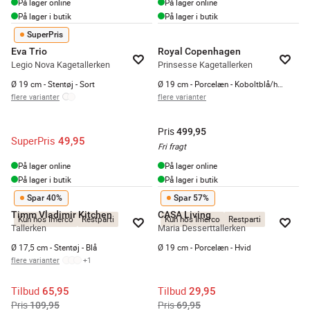
På lager online
På lager online
På lager i butik
På lager i butik
SuperPris
Eva Trio
Royal Copenhagen
Legio Nova Kagetallerken
Prinsesse Kagetallerken
Ø 19 cm - Stentøj - Sort
Ø 19 cm - Porcelæn - Koboltblå/hvid
flere varianter
flere varianter
Pris
499,95
SuperPris
49,95
Fri fragt
På lager online
På lager online
På lager i butik
På lager i butik
Spar 40%
Spar 57%
Timm Vladimir Kitchen
CASA Living
Kun hos Imerco
Restparti
Kun hos Imerco
Restparti
Tallerken
Maria Desserttallerken
Ø 17,5 cm - Stentøj - Blå
Ø 19 cm - Porcelæn - Hvid
flere varianter
+
1
Tilbud
Tilbud
65,95
29,95
Pris
Pris
109,95
69,95