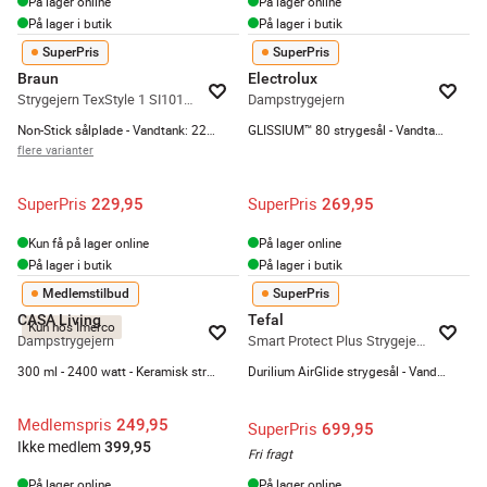
På lager online
På lager online
På lager i butik
På lager i butik
SuperPris
SuperPris
Braun
Electrolux
Strygejern TexStyle 1 SI1019RD
Dampstrygejern
Non-Stick sålplade - Vandtank: 220 ml - Selvrens
GLISSIUM™ 80 strygesål - Vandtank: 250 ml - Ledningslængde: 2 meter
flere varianter
SuperPris
SuperPris
229,95
269,95
Kun få på lager online
På lager online
På lager i butik
På lager i butik
Medlemstilbud
SuperPris
CASA Living
Tefal
Kun hos Imerco
Dampstrygejern
Smart Protect Plus Strygejern
300 ml - 2400 watt - Keramisk strygesål
Durilium AirGlide strygesål - Vandtank: 270 ml - Blå
Medlemspris
249,95
SuperPris
699,95
Ikke medlem
399,95
Fri fragt
På lager online
På lager online