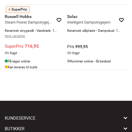
SuperPris
Russell Hobbs
Solac
Steam Power Dampstrygejern
Intelligent Dampstrygejern
Keramisk strygesål - Vandtank: 1300 ml - Lilla
Keramisk sålplade - Dampskud: 190 g/min
flere varianter
SuperPris
716,95
Pris
999,95
Fri fragt
Fri fragt
På lager online
Kommer online - få besked
Kan leveres til butik
KUNDESERVICE
BUTIKKER