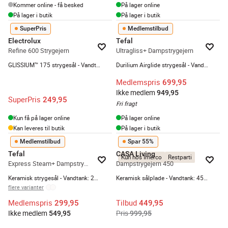
Kommer online - få besked
På lager online
På lager i butik
På lager i butik
SuperPris
Medlemstilbud
Electrolux
Tefal
Refine 600 Strygejern
Ultragliss+ Dampstrygejern
GLISSIUM™ 175 strygesål - Vandtank: 330 ml - Ledningslængde: 1,95 meter
Durilium Airglide strygesål - Vandtank: 270 ml - Med autosluk og antidryp
Medlemspris
699,95
Ikke medlem
949,95
SuperPris
249,95
Fri fragt
Kun få på lager online
På lager online
Kan leveres til butik
På lager i butik
Medlemstilbud
Spar 55%
Tefal
CASA Living
Kun hos Imerco
Restparti
Express Steam+ Dampstrygejern
Dampstrygejern 450
Keramisk strygesål - Vandtank: 270 ml - Lilla/grå
Keramisk sålplade - Vandtank: 450 ml. - Selvrens
flere varianter
Medlemspris
Tilbud
299,95
449,95
Ikke medlem
Pris
549,95
999,95