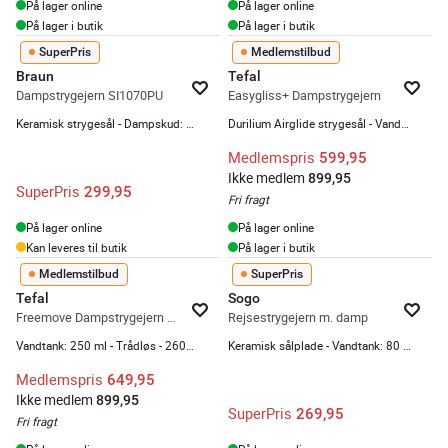
På lager online
På lager online
På lager i butik
På lager i butik
SuperPris
Medlemstilbud
Braun
Tefal
Dampstrygejern SI1070PU
Easygliss+ Dampstrygejern
Keramisk strygesål - Dampskud: 130 g/min - Vandtank 220 ml
Durilium Airglide strygesål - Vandtank: 270 ml - Med autosluk og antidryp
Medlemspris
599,95
Ikke medlem
899,95
SuperPris
299,95
Fri fragt
På lager online
På lager online
Kan leveres til butik
På lager i butik
Medlemstilbud
SuperPris
Tefal
Sogo
Freemove Dampstrygejern FV6675E0
Rejsestrygejern m. damp
Vandtank: 250 ml - Trådløs - 2600 watt
Keramisk sålplade - Vandtank: 80 ml - Foldbart håndtag
Medlemspris
649,95
Ikke medlem
899,95
SuperPris
269,95
Fri fragt