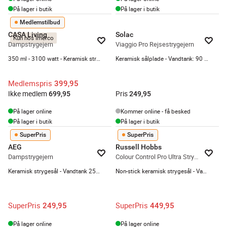
På lager i butik
På lager i butik
Medlemstilbud
CASA Living
Solac
Kun hos Imerco
Dampstrygejern
Viaggio Pro Rejsestrygejern
350 ml - 3100 watt - Keramisk strygesål
Keramisk sålplade - Vandtank: 90 ml - Rød
Medlemspris
399,95
Ikke medlem
Pris
699,95
249,95
På lager online
Kommer online - få besked
På lager i butik
På lager i butik
SuperPris
SuperPris
AEG
Russell Hobbs
Dampstrygejern
Colour Control Pro Ultra Strygejern
Keramisk strygesål - Vandtank 250 ml - Dampmængde: 0-30 g/min
Non-stick keramisk strygesål - Vandtank: 380 ml - Selvrensende
SuperPris
SuperPris
249,95
449,95
På lager online
På lager online