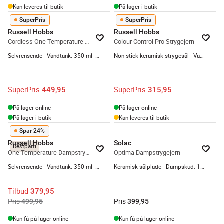
Kan leveres til butik
På lager i butik
SuperPris
SuperPris
Russell Hobbs
Russell Hobbs
Cordless One Temperature Dampstrygejern
Colour Control Pro Strygejern
Selvrensende - Vandtank: 350 ml - Blå
Non-stick keramisk strygesål - Vandtank: 380 ml - Selvrensende
SuperPris
SuperPris
449,95
315,95
På lager online
På lager online
På lager i butik
Kan leveres til butik
Spar 24%
Russell Hobbs
Solac
Restparti
One Temperature Dampstrygejern
Optima Dampstrygejern
Selvrensende - Vandtank: 350 ml - Anti-dryp
Keramisk sålplade - Dampskud: 180 g/min
Tilbud
379,95
Pris
Pris
499,95
399,95
Kun få på lager online
Kun få på lager online