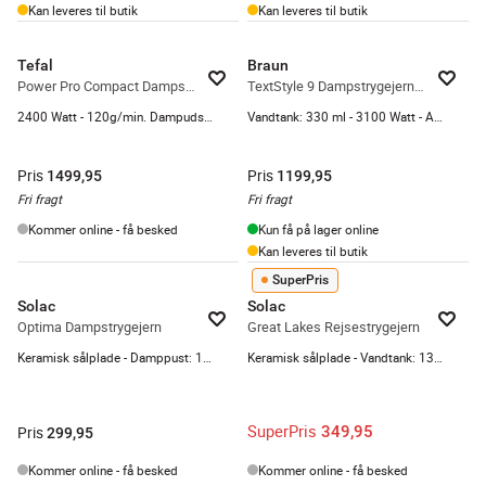
Kan leveres til butik
Kan leveres til butik
Tefal
Braun
Power Pro Compact Dampstrygejern
TextStyle 9 Dampstrygejern SI9661VI
2400 Watt - 120g/min. Dampudskud
Vandtank: 330 ml - 3100 Watt - Automatisk sluk
Pris
Pris
1499,95
1199,95
Fri fragt
Fri fragt
Kommer online - få besked
Kun få på lager online
Kan leveres til butik
SuperPris
Solac
Solac
Optima Dampstrygejern
Great Lakes Rejsestrygejern
Keramisk sålplade - Damppust: 120 g/min
Keramisk sålplade - Vandtank: 130 ml - Foldbar
SuperPris
349,95
Pris
299,95
Kommer online - få besked
Kommer online - få besked