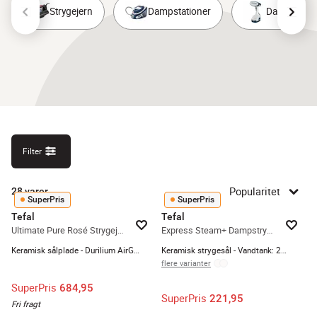
Strygejern
Dampstationer
Dampere
Filter
Popularitet
28
varer
SuperPris
SuperPris
Tefal
Tefal
Ultimate Pure Rosé Strygejern
Express Steam+ Dampstrygejern
Keramisk sålplade - Durilium AirGlide-teknologi - Autoclean-belægning
Keramisk strygesål - Vandtank: 270 ml - Hvid/blå
flere varianter
SuperPris
684,95
SuperPris
221,95
Fri fragt