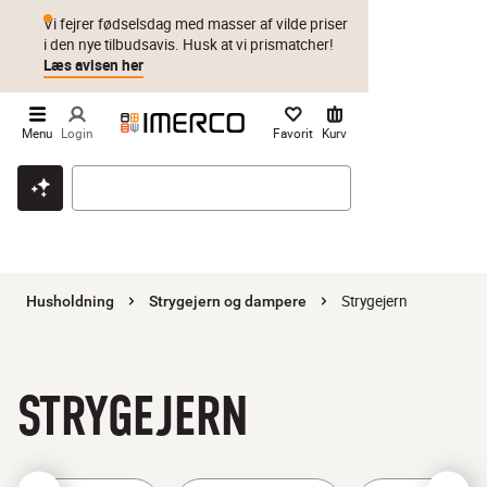
Vi fejrer fødselsdag med masser af vilde priser
i den nye tilbudsavis. Husk at vi prismatcher!
Læs avisen her
Menu
Login
Favorit
Kurv
Klik & hent
Byt i 1 år
Prismatch
Strygejern
Husholdning
Strygejern og dampere
STRYGEJERN