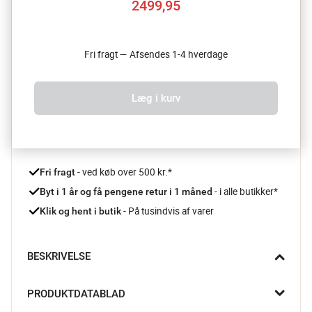
2499,95
Fri fragt — Afsendes 1-4 hverdage
Læg i kurv
 - ved køb over 500 kr.*
Fri fragt
- i alle butikker*
Byt i 1 år og få pengene retur i 1 måned 
 - På tusindvis af varer
Klik og hent i butik
BESKRIVELSE
Barista-kaffe i dit eget hjem

PRODUKTDATABLAD
Bistro espressomaskinen fra Bodum har en imponerende 
vandtank kapacitet på 2,08 liter, der sikrer, at du kan brygge 