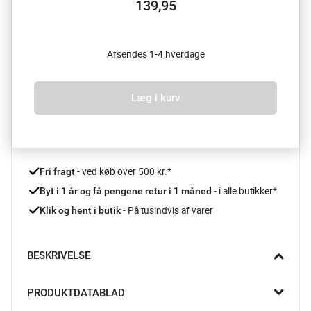
139,95
Afsendes 1-4 hverdage
Læg i kurv
 - ved køb over 500 kr.*
Fri fragt
- i alle butikker*
Byt i 1 år og få pengene retur i 1 måned 
 - På tusindvis af varer
Klik og hent i butik
BESKRIVELSE
Løft dine særlige stunder med det mundblæste Bloomingville 
PRODUKTDATABLAD
Taurin Cocktailglas. Den bløde rosa tone og de lysfangende 
linjer skaber en indbydende stemning for enhver drink.
