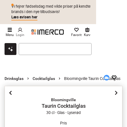
Vi fejrer fødselsdag med vilde priser på kendte
brands i den nye tilbudsavis!
Læs avisen her
Menu
Login
Favorit
Kurv
Klik & hent
Byt i 1 år
Prismatch
Bloomingville Taurin Cocktailglas
Drinksglas
Cocktailglas
Bloomingville
Taurin Cocktailglas
30 cl - Glas - Lyserød
Pris