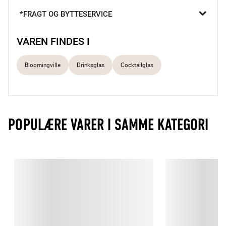
*FRAGT OG BYTTESERVICE
Mundblæst glas
Rillet fod
Elegant cocktailform
VAREN FINDES I
Bloomingville
Drinksglas
Cocktailglas
POPULÆRE VARER I SAMME KATEGORI