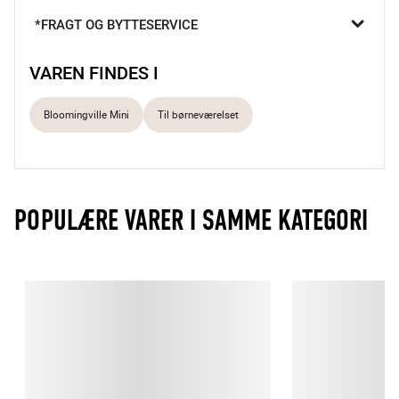
utroligt praktisk med åbne hylder og skjult opbevaring under 
*FRAGT OG BYTTESERVICE
sædet, hvor små skatte kan gemmes væk.

Sjovt elefantdesign, der vækker børneværelset til live
VAREN FINDES I
Integreret opbevaring under sædet og i åbne hylder
Kvalitet og leg i ét
Bloomingville Mini
Til børneværelset
POPULÆRE VARER I SAMME KATEGORI