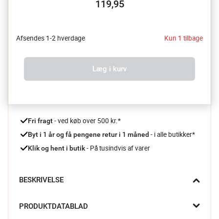
119,95
Afsendes 1-2 hverdage
Kun 1 tilbage
Læg i kurv
 - ved køb over 500 kr.*
Fri fragt
- i alle butikker*
Byt i 1 år og få pengene retur i 1 måned 
 - På tusindvis af varer
Klik og hent i butik
BESKRIVELSE
Med Spot & Stain fra Bissell er du sikret, hvis uheldet skulle 
PRODUKTDATABLAD
være ude. Den fjerner nemlig hurtigt stænk, spild og pletter, og 
er ekstra koncentreret for at sikre, at en lille smule rækker langt 