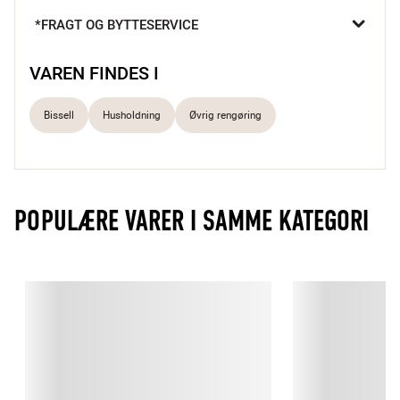
nok. Spot & Stain kan bruges både på gulvtæpper og tekstiler, 
*FRAGT OG BYTTESERVICE
der kan tåle vand.

Opblandes 1:1
VAREN FINDES I
Bissell
Husholdning
Øvrig rengøring
POPULÆRE VARER I SAMME KATEGORI