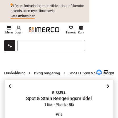
Vi fejrer fødselsdag med vilde priser på kendte
brands i den nye tilbudsavis!
Læs avisen her
Menu
Login
Favorit
Kurv
Klik & hent
Byt i 1 år
Prismatch
BISSELL Spot & Stain Rengøri
Husholdning
Øvrig rengøring
BISSELL
Spot & Stain Rengøringsmiddel
1 liter - Plastik - Blå
Pris