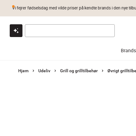
Vi fejrer fødselsdag med vilde priser på kendte brands i den nye tilb
Klik & hent
Byt i 1 år
Prismatch
Brands
Hjem
Udeliv
Grill og grilltilbehør
Øvrigt grilltilb