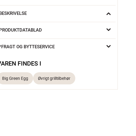
BESKRIVELSE
dskiftelige EGG tools grillbørstehoveder fra Big Green Egg. 
PRODUKTDATABLAD
remstillet af naturlige træfibre.
*FRAGT OG BYTTESERVICE
VAREN FINDES I
Big Green Egg
Øvrigt grilltilbehør