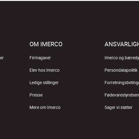
OM IMERCO
ANSVARLIG
er
Firmagaver
Imerco og bæredy
Elev hos Imerco
Persondatapolitik
Ledige stillinger
Forretningsbeting
Presse
Fødevarestyrelsen
Mere om Imerco
Sager vi støtter