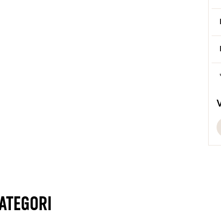
U
F
ATEGORI