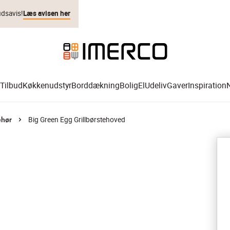
udsavis!
Læs avisen her
Tilbud
Køkkenudstyr
Borddækning
Bolig
El
Udeliv
Gaver
Inspiration
Big Green Egg Grillbørstehoved
ehør