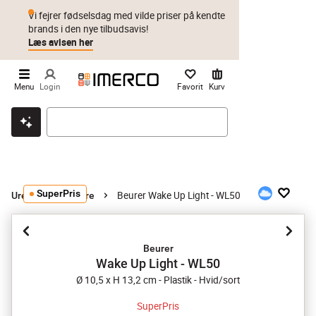
Vi fejrer fødselsdag med vilde priser på kendte
brands i den nye tilbudsavis!
Læs avisen her
Menu
Login
Favorit
Kurv
Klik & hent
Byt i 1 år
Prismatch
SuperPris
Beurer Wake Up Light - WL50
Ure
Vækkeure
Beurer
Wake Up Light - WL50
Ø 10,5 x H 13,2 cm - Plastik - Hvid/sort
SuperPris