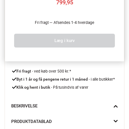
799,95
Fri fragt — Afsendes 1-4 hverdage
Læg i kurv
 - ved køb over 500 kr.*
Fri fragt
- i alle butikker*
Byt i 1 år og få pengene retur i 1 måned 
 - På tusindvis af varer
Klik og hent i butik
BESKRIVELSE
Wake Up Light fra Beurer er alt du behøver på dit sengebord, 
PRODUKTDATABLAD
det fungerer som wake-up light, stemningslys, natlampe, 
vækkeur og ikke mindst som højtaler. Smart ikke?
