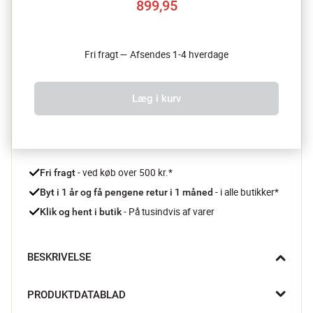
899,95
Fri fragt — Afsendes 1-4 hverdage
Læg i kurv
 - ved køb over 500 kr.*
Fri fragt
- i alle butikker*
Byt i 1 år og få pengene retur i 1 måned 
 - På tusindvis af varer
Klik og hent i butik
BESKRIVELSE
Gør din sofa eller stol til en diskret massagestol med Beurer PR-
PRODUKTDATABLAD
MG4R – et slankt massagesæde i stilrent design.
