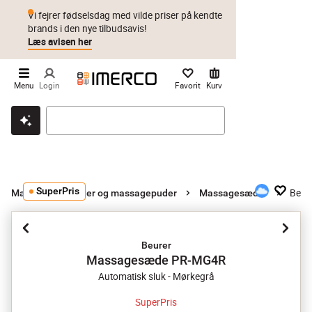
Vi fejrer fødselsdag med vilde priser på kendte
brands i den nye tilbudsavis!
Læs avisen her
Menu
Login
Favorit
Kurv
Klik & hent
Byt i 1 år
Prismatch
SuperPris
Beur
Massageapparater og massagepuder
Massagesæder
Beurer
Massagesæde PR-MG4R
Automatisk sluk - Mørkegrå
SuperPris