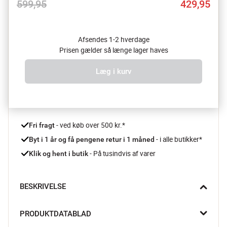
599,95
429,95
Afsendes 1-2 hverdage
Prisen gælder så længe lager haves
Læg i kurv
 - ved køb over 500 kr.*
Fri fragt
- i alle butikker*
Byt i 1 år og få pengene retur i 1 måned 
 - På tusindvis af varer
Klik og hent i butik
BESKRIVELSE
Signal Hill lanternen, egner sig til udendørs brug til terrassen 
PRODUKTDATABLAD
eller havebordet. Skaber hygge og varme på terrassen, hvad 
enten det er sommer eller vinter.
