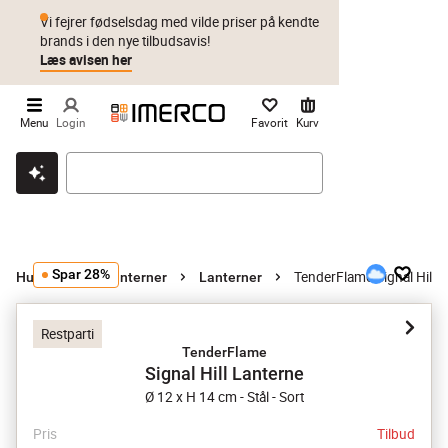
Vi fejrer fødselsdag med vilde priser på kendte
brands i den nye tilbudsavis!
Læs avisen her
Menu
Login
Favorit
Kurv
Klik & hent
Byt i 1 år
Prismatch
Spar 28%
TenderFlame Signal Hill L
Hurricanes og lanterner
Lanterner
Restparti
TenderFlame
Signal Hill Lanterne
Ø 12 x H 14 cm - Stål - Sort
Pris
Tilbud