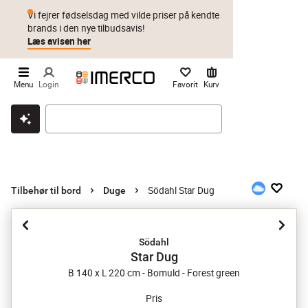
Vi fejrer fødselsdag med vilde priser på kendte
brands i den nye tilbudsavis!
Læs avisen her
Menu
Login
Favorit
Kurv
Klik & hent
Byt i 1 år
Prismatch
Södahl Star Dug
Tilbehør til bord
Duge
Södahl
Star Dug
B 140 x L 220 cm - Bomuld - Forest green
Pris