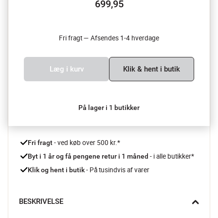
699,95
Fri fragt — Afsendes 1-4 hverdage
Læg i kurv
Klik & hent i butik
På lager i 1 butikker
 - ved køb over 500 kr.*
Fri fragt
- i alle butikker*
Byt i 1 år og få pengene retur i 1 måned 
 - På tusindvis af varer
Klik og hent i butik
BESKRIVELSE