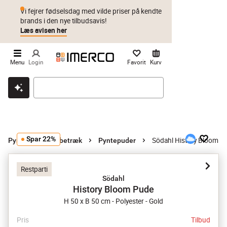
Vi fejrer fødselsdag med vilde priser på kendte
brands i den nye tilbudsavis!
Læs avisen her
Menu
Login
Favorit
Kurv
Klik & hent
Byt i 1 år
Prismatch
Spar 22%
Södahl History Bloom P
Pyntepuder og -betræk
Pyntepuder
Restparti
Södahl
History Bloom Pude
H 50 x B 50 cm - Polyester - Gold
Pris
Tilbud