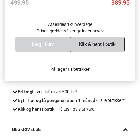
499,95
389,95
Afsendes 1-2 hverdage
Prisen gælder så længe lager haves
Læg i kurv
Klik & hent i butik
På lager i 1 butikker
 - ved køb over 500 kr.*
Fri fragt
- i alle butikker*
Byt i 1 år og få pengene retur i 1 måned 
 - På tusindvis af varer
Klik og hent i butik
BESKRIVELSE