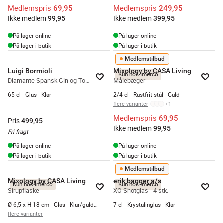
Medlemspris
Medlemspris
69,95
249,95
Ikke medlem
Ikke medlem
99,95
399,95
På lager online
På lager online
På lager i butik
På lager i butik
Medlemstilbud
Luigi Bormioli
Mixology by CASA Living
Kun hos Imerco
Diamante Spansk Gin og Tonic Glas - 4 stk.
Målebæger
65 cl - Glas - Klar
2/4 cl - Rustfrit stål - Guld
flere varianter
+
1
Medlemspris
69,95
Pris
499,95
Ikke medlem
99,95
Fri fragt
På lager online
På lager online
På lager i butik
På lager i butik
Medlemstilbud
Mixology by CASA Living
erik bagger a/s
Kun hos Imerco
Kun hos Imerco
Sirupflaske
XO Shotglas - 4 stk.
Ø 6,5 x H 18 cm - Glas - Klar/guldfarvet
7 cl - Krystalinglas - Klar
flere varianter