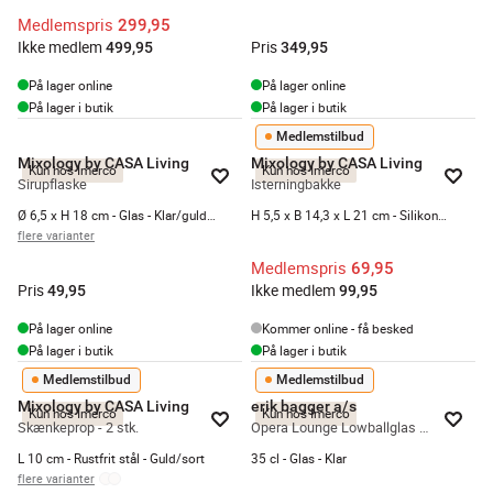
Medlemspris
299,95
Ikke medlem
Pris
499,95
349,95
På lager online
På lager online
På lager i butik
På lager i butik
Medlemstilbud
Mixology by CASA Living
Mixology by CASA Living
Kun hos Imerco
Kun hos Imerco
Sirupflaske
Isterningbakke
Ø 6,5 x H 18 cm - Glas - Klar/guldfarvet
H 5,5 x B 14,3 x L 21 cm - Silikone - Grå
flere varianter
Medlemspris
69,95
Pris
Ikke medlem
49,95
99,95
På lager online
Kommer online - få besked
På lager i butik
På lager i butik
Medlemstilbud
Medlemstilbud
Mixology by CASA Living
erik bagger a/s
Kun hos Imerco
Kun hos Imerco
Skænkeprop - 2 stk.
Opera Lounge Lowballglas - 6 stk.
L 10 cm - Rustfrit stål - Guld/sort
35 cl - Glas - Klar
flere varianter