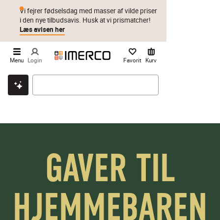
Vi fejrer fødselsdag med masser af vilde priser
i den nye tilbudsavis. Husk at vi prismatcher!
Læs avisen her
Menu
Login
Favorit
Kurv
Klik & hent
Byt i 1 år
Prismatch
GAVER TIL
HJEMMEBAREN