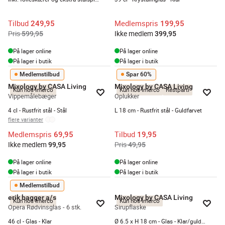
Tilbud
Medlemspris
249,95
199,95
Pris
Ikke medlem
599,95
399,95
På lager online
På lager online
På lager i butik
På lager i butik
Medlemstilbud
Spar 60%
Mixology by CASA Living
Mixology by CASA Living
Kun hos Imerco
Kun hos Imerco
Restparti
Vippemålebæger
Oplukker
4 cl - Rustfrit stål - Stål
L 18 cm - Rustfrit stål - Guldfarvet
flere varianter
Medlemspris
Tilbud
69,95
19,95
Ikke medlem
Pris
99,95
49,95
På lager online
På lager online
På lager i butik
På lager i butik
Medlemstilbud
erik bagger a/s
Mixology by CASA Living
Kun hos Imerco
Kun hos Imerco
Opera Rødvinsglas - 6 stk.
Sirupflaske
46 cl - Glas - Klar
Ø 6.5 x H 18 cm - Glas - Klar/guldfarvet