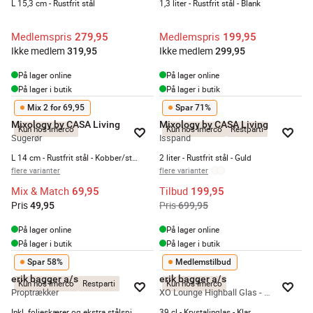
L 15,3 cm - Rustfrit stål
1,3 liter - Rustfrit stål - Blank
Medlemspris
Medlemspris
279,95
199,95
Ikke medlem
Ikke medlem
319,95
299,95
På lager online
På lager online
På lager i butik
På lager i butik
Mix 2 for 69,95
Spar 71%
Mixology by CASA Living
Mixology by CASA Living
Kun hos Imerco
Kun hos Imerco
Restparti
Sugerør
Isspand
L 14 cm - Rustfrit stål - Kobber/stål/guld
2 liter - Rustfrit stål - Guld
flere varianter
flere varianter
Mix & Match
Tilbud
69,95
199,95
Pris
Pris
49,95
699,95
På lager online
På lager online
På lager i butik
På lager i butik
Spar 58%
Medlemstilbud
erik bagger a/s
erik bagger a/s
Kun hos Imerco
Restparti
Kun hos Imerco
Proptrækker
XO Lounge Highball Glas - 2 stk.
Inkl. folieskærer og ekstra stålspiral
39 cl - Krystalinglas - Klar