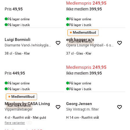
Medlemspris
249,95
Pris
Ikke medlem
49,95
399,95
På lager online
På lager online
På lager i butik
På lager i butik
Medlemstilbud
Luigi Bormioli
erik bagger a/s
Kun hos Imerco
Diamante Vand-/whiskyglas - 4 stk.
Opera Lounge Highball - 6 stk.
38 cl - Glas - Klar
37 cl - Glas - Klar
Medlemspris
249,95
Pris
Ikke medlem
449,95
399,95
På lager online
På lager online
På lager i butik
På lager i butik
Medlemstilbud
Mixology by CASA Living
Georg Jensen
Kun hos Imerco
Vippemålebæger
Sky Vintragt m. filter
4 cl - Rustfrit stål - Mat guld
H 14 cm - Rustfrit stål
flere varianter