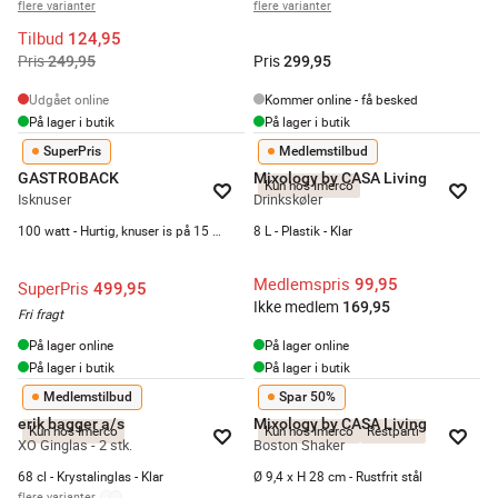
flere varianter
flere varianter
Tilbud
124,95
Pris
Pris
249,95
299,95
Udgået online
Kommer online - få besked
På lager i butik
På lager i butik
SuperPris
Medlemstilbud
GASTROBACK
Mixology by CASA Living
Kun hos Imerco
Isknuser
Drinkskøler
100 watt - Hurtig, knuser is på 15 sek
8 L - Plastik - Klar
Medlemspris
99,95
SuperPris
499,95
Ikke medlem
169,95
Fri fragt
På lager online
På lager online
På lager i butik
På lager i butik
Medlemstilbud
Spar 50%
erik bagger a/s
Mixology by CASA Living
Kun hos Imerco
Kun hos Imerco
Restparti
XO Ginglas - 2 stk.
Boston Shaker
68 cl - Krystalinglas - Klar
Ø 9,4 x H 28 cm - Rustfrit stål
flere varianter