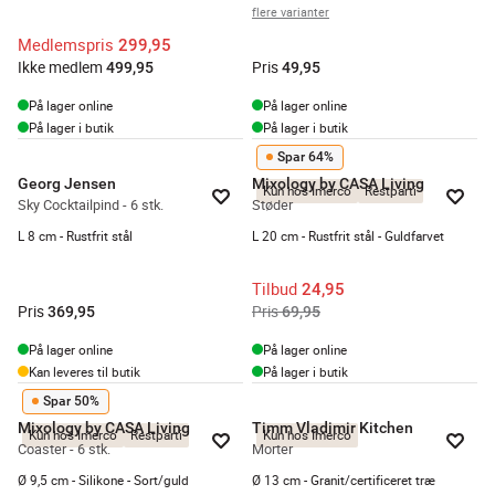
flere varianter
Medlemspris
299,95
Ikke medlem
Pris
499,95
49,95
På lager online
På lager online
På lager i butik
På lager i butik
Spar 64%
Georg Jensen
Mixology by CASA Living
Kun hos Imerco
Restparti
Sky Cocktailpind - 6 stk.
Støder
L 8 cm - Rustfrit stål
L 20 cm - Rustfrit stål - Guldfarvet
Tilbud
24,95
Pris
Pris
369,95
69,95
På lager online
På lager online
Kan leveres til butik
På lager i butik
Spar 50%
Mixology by CASA Living
Timm Vladimir Kitchen
Kun hos Imerco
Restparti
Kun hos Imerco
Coaster - 6 stk.
Morter
Ø 9,5 cm - Silikone - Sort/guld
Ø 13 cm - Granit/certificeret træ