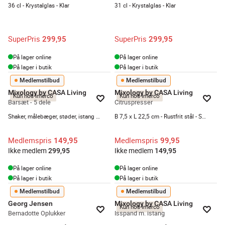
36 cl - Krystalglas - Klar
31 cl - Krystalglas - Klar
SuperPris
SuperPris
299,95
299,95
På lager online
På lager online
På lager i butik
På lager i butik
Medlemstilbud
Medlemstilbud
Mixology by CASA Living
Mixology by CASA Living
Kun hos Imerco
Kun hos Imerco
Barsæt - 5 dele
Citruspresser
Shaker, målebæger, støder, istang og is-si - Sølvfarvet
B 7,5 x L 22,5 cm - Rustfrit stål - Sort
Medlemspris
Medlemspris
149,95
99,95
Ikke medlem
Ikke medlem
299,95
149,95
På lager online
På lager online
På lager i butik
På lager i butik
Medlemstilbud
Medlemstilbud
Georg Jensen
Mixology by CASA Living
Kun hos Imerco
Bernadotte Oplukker
Isspand m. istang