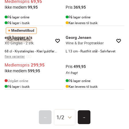
Medlemspris
69,95
Ikke medlem
Pris
99,95
369,95
På lager online
På lager online
På lager i butik
Kan leveres til butik
Medlemstilbud
erik bagger a/s
Georg Jensen
Kun hos Imerco
XO Ginglas - 2 stk.
Wine & Bar Proptrækker
68 cl - Krystalinglas - Klar/guldfarvet
L 13 cm - Rustfrit stål - Sølvfarvet
flere varianter
Medlemspris
299,95
Pris
499,95
Ikke medlem
599,95
Fri fragt
Udgået online
På lager online
På lager i butik
Kan leveres til butik
1/2
←
→