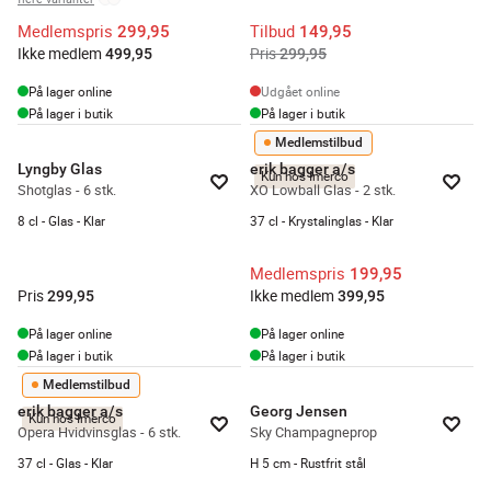
Medlemspris
Tilbud
299,95
149,95
Ikke medlem
Pris
499,95
299,95
På lager online
Udgået online
På lager i butik
På lager i butik
Medlemstilbud
Lyngby Glas
erik bagger a/s
Kun hos Imerco
Shotglas - 6 stk.
XO Lowball Glas - 2 stk.
8 cl - Glas - Klar
37 cl - Krystalinglas - Klar
Medlemspris
199,95
Pris
Ikke medlem
299,95
399,95
På lager online
På lager online
På lager i butik
På lager i butik
Medlemstilbud
erik bagger a/s
Georg Jensen
Kun hos Imerco
Opera Hvidvinsglas - 6 stk.
Sky Champagneprop
37 cl - Glas - Klar
H 5 cm - Rustfrit stål