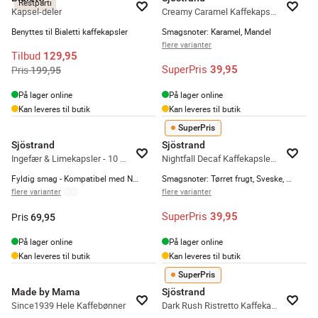
Restparti
Kapsel-deler
Creamy Caramel Kaffekapsler - 10 stk.
Benyttes til Bialetti kaffekapsler
Smagsnoter: Karamel, Mandel
flere varianter
Tilbud
129,95
SuperPris
39,95
Pris
199,95
På lager online
På lager online
Kan leveres til butik
Kan leveres til butik
SuperPris
Sjöstrand
Sjöstrand
Ingefær & Limekapsler - 10 stk.
Nightfall Decaf Kaffekapsler - 10 stk.
Fyldig smag - Kompatibel med Nespresso maskiner
Smagsnoter: Tørret frugt, Sveske, Urter
flere varianter
flere varianter
SuperPris
39,95
Pris
69,95
På lager online
På lager online
Kan leveres til butik
Kan leveres til butik
SuperPris
Made by Mama
Sjöstrand
Since1939 Hele Kaffebønner
Dark Rush Ristretto Kaffekapsler - 10 stk.