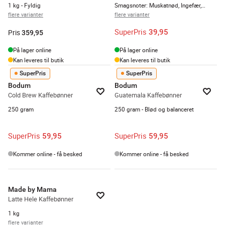
1 kg - Fyldig
Smagsnoter: Muskatnød, Ingefær, Nellike
flere varianter
flere varianter
SuperPris
39,95
Pris
359,95
På lager online
På lager online
Kan leveres til butik
Kan leveres til butik
SuperPris
SuperPris
Bodum
Bodum
Cold Brew Kaffebønner
Guatemala Kaffebønner
250 gram
250 gram - Blød og balanceret
SuperPris
SuperPris
59,95
59,95
Kommer online - få besked
Kommer online - få besked
Made by Mama
Latte Hele Kaffebønner
1 kg
flere varianter