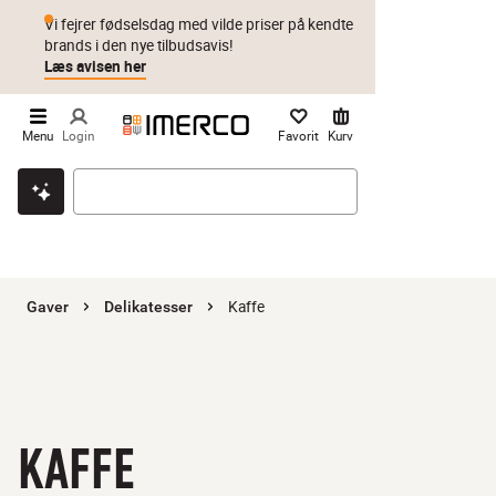
Vi fejrer fødselsdag med vilde priser på kendte
brands i den nye tilbudsavis!
Læs avisen her
Menu
Login
Favorit
Kurv
Klik & hent
Byt i 1 år
Prismatch
Kaffe
Gaver
Delikatesser
KAFFE