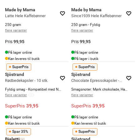
Made by Mama
Made by Mama
Latte Hele Kaffebønner
Since1939 Hele Kaffebønner
250 gram
250 gram - Fyldig
flere varianter
flere varianter
Pris
Pris
99,95
99,95
På lager online
På lager online
Kan leveres til butik
På lager i butik
SuperPris
SuperPris
Sjöstrand
Sjöstrand
Rødbedekapsler - 10 stk.
Chocolate Epressokapsler - 10 stk.
Fyldig smag - Kompatibel med Nespresso maskiner
Smagsnoter: Mørk chokolade, Hasselnød
flere varianter
flere varianter
SuperPris
SuperPris
39,95
39,95
På lager online
På lager online
Kan leveres til butik
Kan leveres til butik
Spar 35%
SuperPris
Bialetti
Sjöstrand