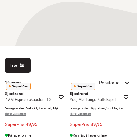
Filter
Popularitet
19
varer
SuperPris
SuperPris
Sjöstrand
Sjöstrand
7 AM Espressokapsler - 10 stk.
You, Me, Lungo Kaffekapsler - 10 stk.
Smagsnoter: Valnød, Karamel, Mørk chokolade
Smagsnoter: Appelsin, Sort te, Kakaonibs
flere varianter
flere varianter
SuperPris
SuperPris
49,95
39,95
På lager online
Kun få på lager online