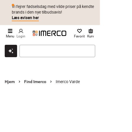
Vi fejrer fødselsdag med vilde priser på kendte
brands i den nye tilbudsavis!
Læs avisen her
Menu
Login
Favorit
Kurv
Klik & hent
Byt i 1 år
Prismatch
Imerco Varde
Hjem
Find Imerco