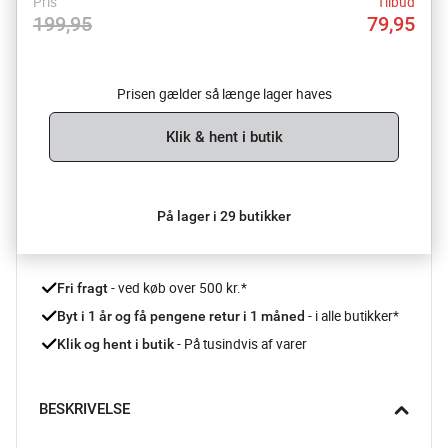
Pris
Tilbud
199,95
79,95
Prisen gælder så længe lager haves
Klik & hent i butik
På lager i 29 butikker
 - ved køb over 500 kr.*
Fri fragt
- i alle butikker*
Byt i 1 år og få pengene retur i 1 måned 
 - På tusindvis af varer
Klik og hent i butik
BESKRIVELSE
Med hævekurven fra Cook & Baker får dit hjemmebagte brød 