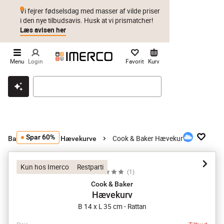
Vi fejrer fødselsdag med masser af vilde priser
i den nye tilbudsavis. Husk at vi prismatcher!
Læs avisen her
Menu
Login
Favorit
Kurv
Klik & hent
Byt i 1 år
Prismatch
Spar 60%
Cook & Baker Hævekurv
Bageudstyr
Hævekurve
Kun hos Imerco
Restparti
(
1
)
Cook & Baker
Hævekurv
B 14 x L 35 cm - Rattan