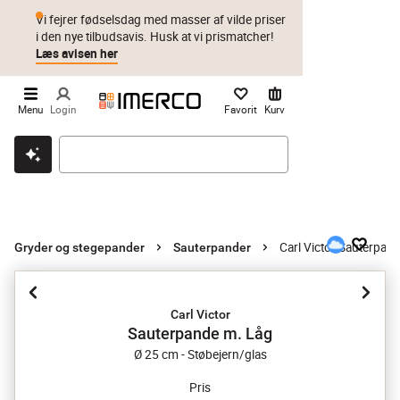
Vi fejrer fødselsdag med masser af vilde priser
i den nye tilbudsavis. Husk at vi prismatcher!
Læs avisen her
Menu
Login
Favorit
Kurv
Klik & hent
Byt i 1 år
Prismatch
Carl Victor Sauterpan
Gryder og stegepander
Sauterpander
Carl Victor
Sauterpande m. Låg
Ø 25 cm - Støbejern/glas
Pris