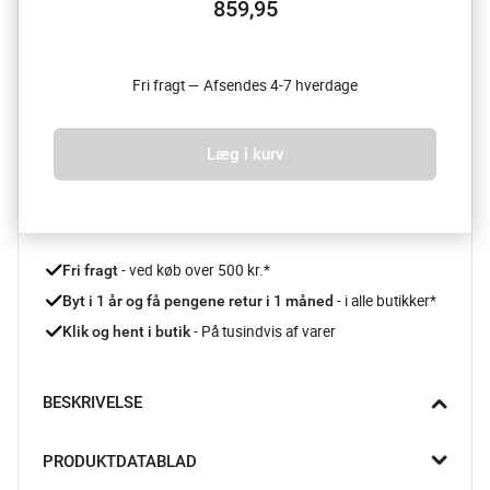
859,95
Fri fragt — Afsendes 4-7 hverdage
Læg i kurv
 - ved køb over 500 kr.*
Fri fragt
- i alle butikker*
Byt i 1 år og få pengene retur i 1 måned 
 - På tusindvis af varer
Klik og hent i butik
BESKRIVELSE
Den solide Carl Victor sauterpande i støbejern er skabt til at 
PRODUKTDATABLAD
skabe hygge i køkkenet. Den fordeler varmen jævnt og udvikler 
en naturlig non-stick effekt, der kun bliver bedre, jo mere du 