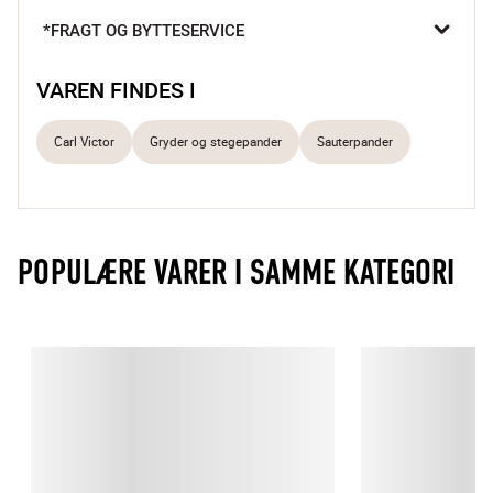
bruger den til dine yndlingsretter.

*FRAGT OG BYTTESERVICE
Jævn varmefordeling
Naturlig non-stick effekt
VAREN FINDES I
Velegnet til alle varmekilder
Carl Victor
Gryder og stegepander
Sauterpander
POPULÆRE VARER I SAMME KATEGORI