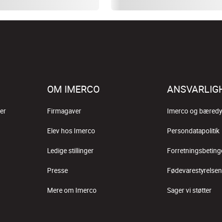
OM IMERCO
ANSVARLIG
er
Firmagaver
Imerco og bæredy
Elev hos Imerco
Persondatapolitik
Ledige stillinger
Forretningsbeting
Presse
Fødevarestyrelsen
Mere om Imerco
Sager vi støtter