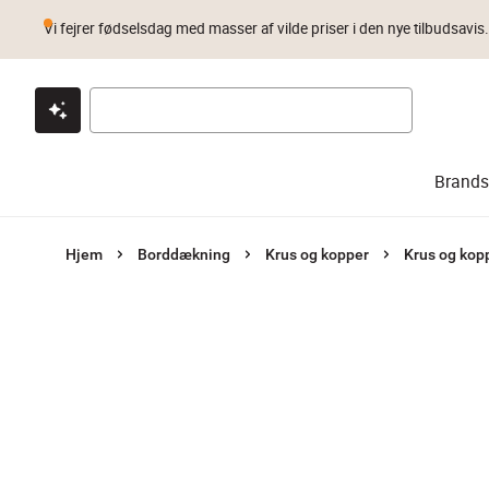
Vi fejrer fødselsdag med masser af vilde priser i den nye tilbudsavis
Klik & hent
Byt i 1 år
Prismatch
Brands
Hjem
Borddækning
Krus og kopper
Krus og kop