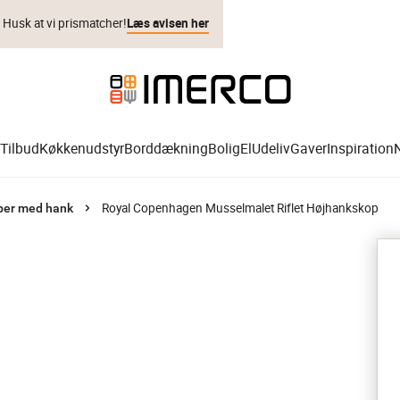
. Husk at vi prismatcher!
Læs avisen her
Tilbud
Køkkenudstyr
Borddækning
Bolig
El
Udeliv
Gaver
Inspiration
Royal Copenhagen Musselmalet Riflet Højhankskop
per med hank