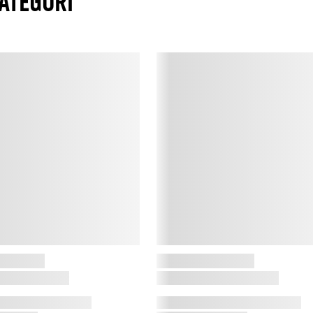
ATEGORI
t
t
H
R
1
u
d
p
s
h
M
b
r
m
s
M