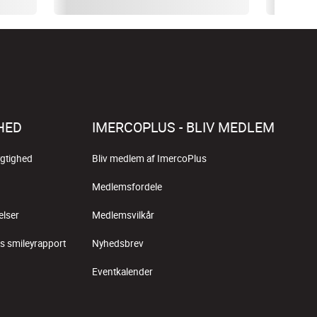
HED
IMERCOPLUS - BLIV MEDLEM
gtighed
Bliv medlem af ImercoPlus
Medlemsfordele
elser
Medlemsvilkår
s smileyrapport
Nyhedsbrev
Eventkalender