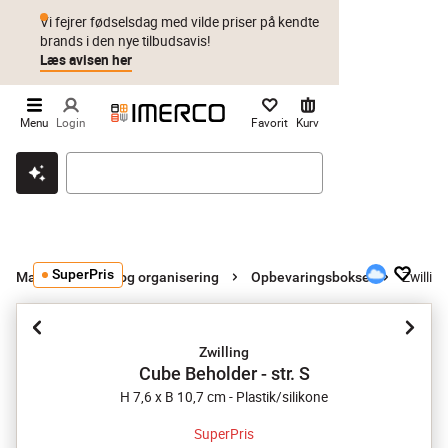
Vi fejrer fødselsdag med vilde priser på kendte
brands i den nye tilbudsavis!
Læs avisen her
Menu
Login
Favorit
Kurv
Klik & hent
Byt i 1 år
Prismatch
SuperPris
Zwillin
Madopbevaring og organisering
Opbevaringsbokse
Zwilling
Cube Beholder - str. S
H 7,6 x B 10,7 cm - Plastik/silikone
SuperPris