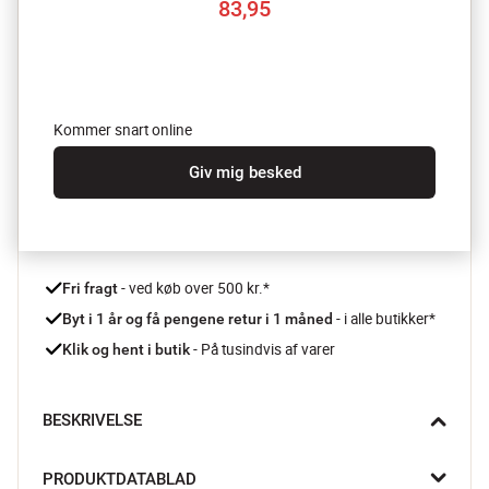
83,95
Kommer snart online
Giv mig besked
 - ved køb over 500 kr.*
Fri fragt
- i alle butikker*
Byt i 1 år og få pengene retur i 1 måned 
 - På tusindvis af varer
Klik og hent i butik
BESKRIVELSE
Hold køkkenskabet rent og ryddeligt, samt dine fødevarer 
PRODUKTDATABLAD
friske og hold dit madspild til et minimum. Men hvordan? Med 