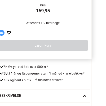
Pris
169,95
Afsendes 1-2 hverdage
Læg i kurv
 - ved køb over 500 kr.*
Fri fragt
- i alle butikker*
Byt i 1 år og få pengene retur i 1 måned 
 - På tusindvis af varer
Klik og hent i butik
BESKRIVELSE
iskars Functional Form ReNew køkkensaks er skabt til 