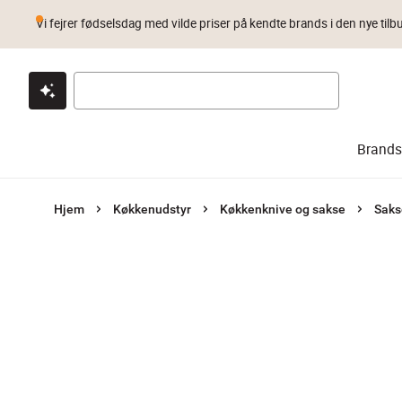
Vi fejrer fødselsdag med vilde priser på kendte brands i den nye tilb
Klik & hent
Byt i 1 år
Prismatch
Brands
Hjem
Køkkenudstyr
Køkkenknive og sakse
Saks