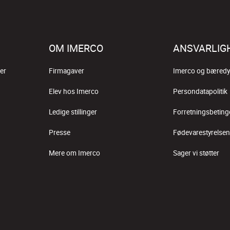
OM IMERCO
ANSVARLIG
er
Firmagaver
Imerco og bæredy
Elev hos Imerco
Persondatapolitik
Ledige stillinger
Forretningsbeting
Presse
Fødevarestyrelsen
Mere om Imerco
Sager vi støtter