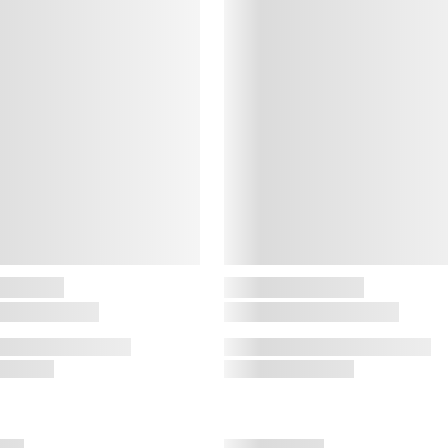
A
s
å