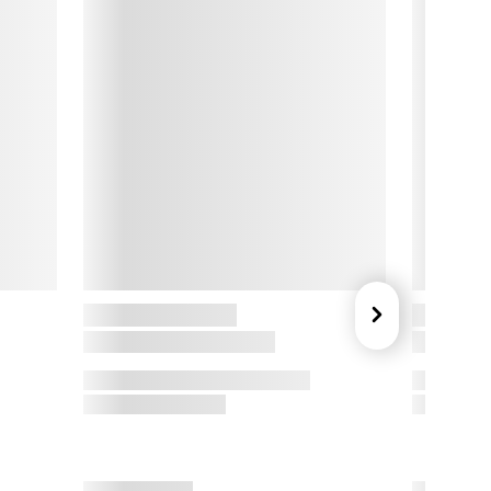
lt er skabt med fokus på ergonomi, holdbarhed og 
kandinavisk enkelhed – redskaber, der bare virker og holder i 
revis.