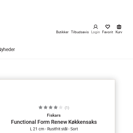
Butikker
Tilbudsavis
Login
Favorit
Kurv
Nyheder
(
1
)
Fiskars
Functional Form Renew Køkkensaks
L 21 cm - Rustfrit stål - Sort