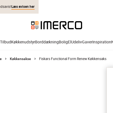
udsavis!
Læs avisen her
Tilbud
Køkkenudstyr
Borddækning
Bolig
El
Udeliv
Gaver
Inspiration
Fiskars Functional Form Renew Køkkensaks
e
Køkkensakse