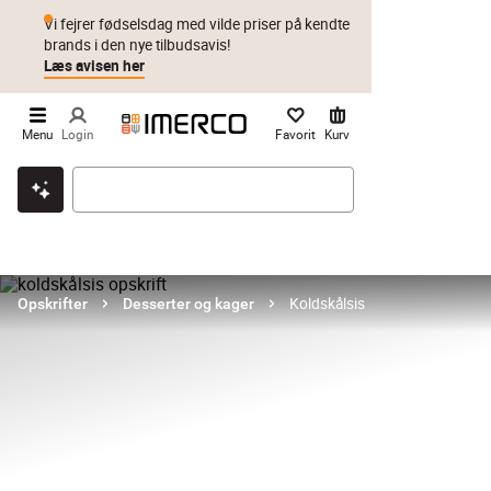
Vi fejrer fødselsdag med vilde priser på kendte
brands i den nye tilbudsavis!
Læs avisen her
Menu
Login
Favorit
Kurv
Klik & hent
Byt i 1 år
Prismatch
Koldskålsis
Opskrifter
Desserter og kager