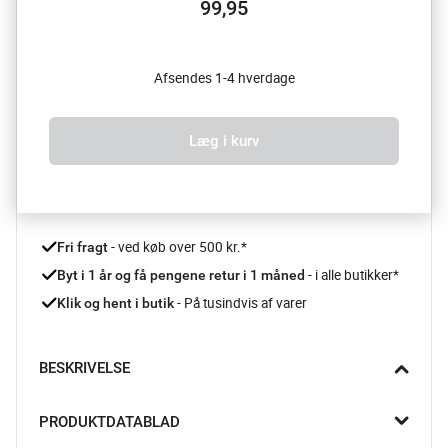
99,95
Afsendes 1-4 hverdage
Læg i kurv
 - ved køb over 500 kr.*
Fri fragt
- i alle butikker*
Byt i 1 år og få pengene retur i 1 måned 
 - På tusindvis af varer
Klik og hent i butik
BESKRIVELSE
Denne mundblæste Hannah Candy LED ophæng fra Sirius er 
PRODUKTDATABLAD
formet som et klassisk stykke slik og rummer små LED-lys, der 
får det gennemsigtige glas til at lyse op med en magisk glød. 