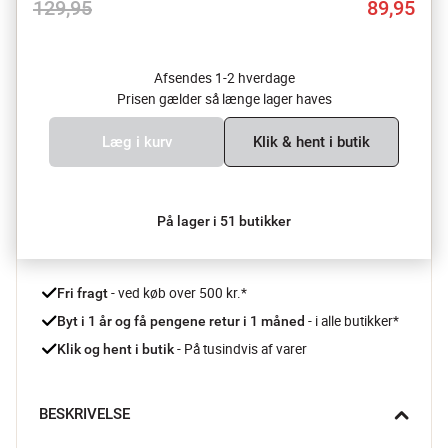
129,95
89,95
Afsendes 1-2 hverdage
Prisen gælder så længe lager haves
Læg i kurv
Klik & hent i butik
På lager i 51 butikker
 - ved køb over 500 kr.*
Fri fragt
- i alle butikker*
Byt i 1 år og få pengene retur i 1 måned 
 - På tusindvis af varer
Klik og hent i butik
BESKRIVELSE