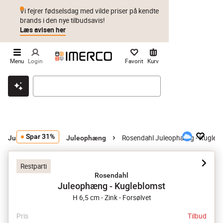
Vi fejrer fødselsdag med vilde priser på kendte
brands i den nye tilbudsavis!
Læs avisen her
Menu
Login
Favorit
Kurv
Klik & hent
Byt i 1 år
Prismatch
Spar 31%
Rosendahl Juleophæng - Kugleb
Juletræspynt
Juleophæng
Restparti
Rosendahl
Juleophæng - Kugleblomst
H 6,5 cm - Zink - Forsølvet
Pris
Tilbud