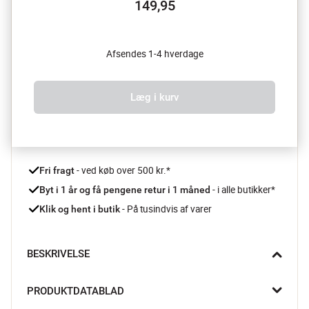
149,95
Afsendes 1-4 hverdage
Læg i kurv
 - ved køb over 500 kr.*
Fri fragt
- i alle butikker*
Byt i 1 år og få pengene retur i 1 måned 
 - På tusindvis af varer
Klik og hent i butik
BESKRIVELSE
Solo tandbørstekruset bringer enkelhed og elegance til 
PRODUKTDATABLAD
badeværelset med rene linjer og tidløse farver –  så bliver det 
lidt mere inspirerende at børste tænder.
