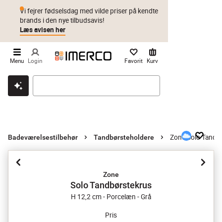
Vi fejrer fødselsdag med vilde priser på kendte
brands i den nye tilbudsavis!
Læs avisen her
Menu
Login
Favorit
Kurv
Klik & hent
Byt i 1 år
Prismatch
Zone Solo Tandb
Badeværelsestilbehør
Tandbørsteholdere
Zone
Solo Tandbørstekrus
H 12,2 cm - Porcelæn - Grå
Pris