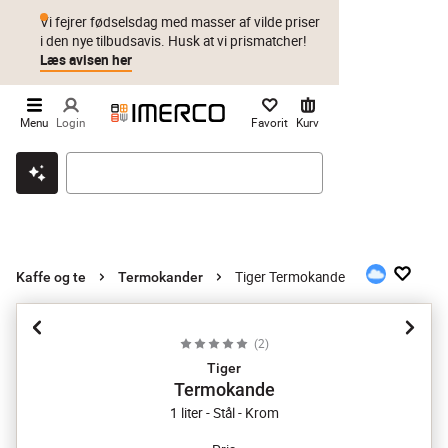
Vi fejrer fødselsdag med masser af vilde priser
i den nye tilbudsavis. Husk at vi prismatcher!
Læs avisen her
Menu
Login
Favorit
Kurv
Klik & hent
Byt i 1 år
Prismatch
Tiger Termokande
Kaffe og te
Termokander
(
2
)
Tiger
Termokande
1 liter - Stål - Krom