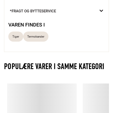
Termokanden er fremstillet i stål med skruelåg og glasindsats.

Termokanden rummer op til 1 liter.
*FRAGT OG BYTTESERVICE
VAREN FINDES I
Tiger
Termokander
POPULÆRE VARER I SAMME KATEGORI