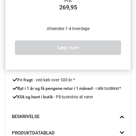
Pris
269,95
Afsendes 1-4 hverdage
Læg i kurv
 - ved køb over 500 kr.*
Fri fragt
- i alle butikker*
Byt i 1 år og få pengene retur i 1 måned 
 - På tusindvis af varer
Klik og hent i butik
BESKRIVELSE
Velkendt termokande med god stor åbning til hurtig og let 
PRODUKTDATABLAD
påfyldning. Velegnet til både kolde og varme drikke. 