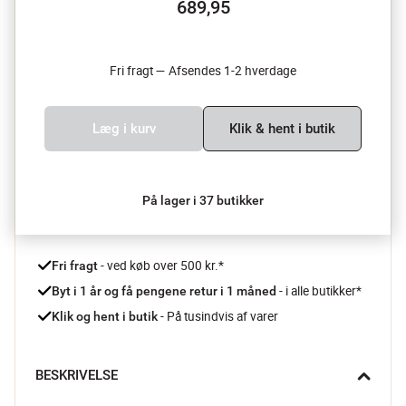
689,95
Fri fragt — Afsendes 1-2 hverdage
Læg i kurv
Klik & hent i butik
På lager i 37 butikker
 - ved køb over 500 kr.*
Fri fragt
- i alle butikker*
Byt i 1 år og få pengene retur i 1 måned 
 - På tusindvis af varer
Klik og hent i butik
BESKRIVELSE