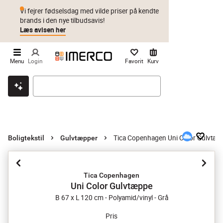
Vi fejrer fødselsdag med vilde priser på kendte
brands i den nye tilbudsavis!
Læs avisen her
Menu
Login
Favorit
Kurv
Klik & hent
Byt i 1 år
Prismatch
Tica Copenhagen Uni Color Gulvtæ
Boligtekstil
Gulvtæpper
Tica Copenhagen
Uni Color Gulvtæppe
B 67 x L 120 cm - Polyamid/vinyl - Grå
Pris