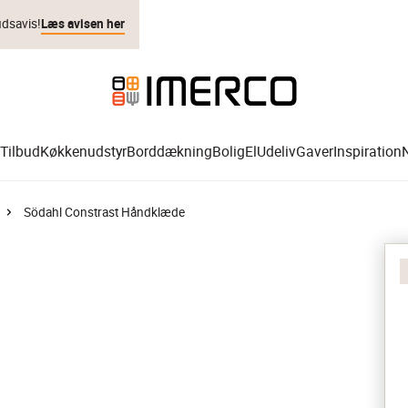
udsavis!
Læs avisen her
Tilbud
Køkkenudstyr
Borddækning
Bolig
El
Udeliv
Gaver
Inspiration
Södahl Constrast Håndklæde