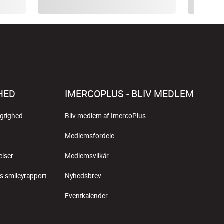
HED
IMERCOPLUS - BLIV MEDLEM
gtighed
Bliv medlem af ImercoPlus
Medlemsfordele
elser
Medlemsvilkår
s smileyrapport
Nyhedsbrev
Eventkalender