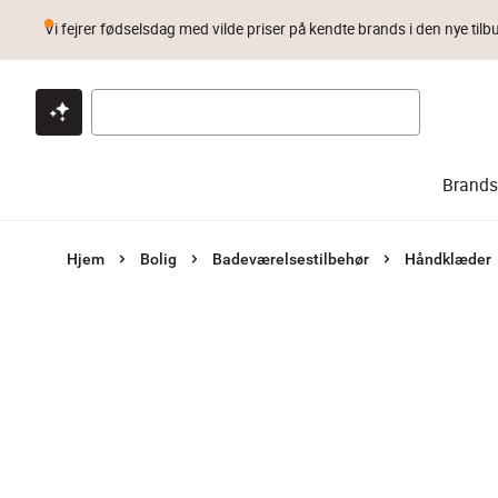
Vi fejrer fødselsdag med vilde priser på kendte brands i den nye tilb
Klik & hent
Byt i 1 år
Prismatch
Brands
Hjem
Bolig
Badeværelsestilbehør
Håndklæder