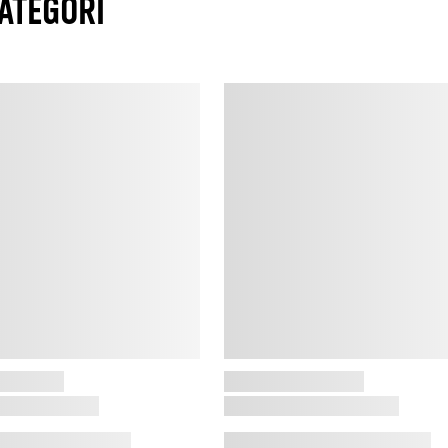
ATEGORI
S
D
k
b
o
e
t
p
o