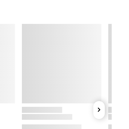
ödahl

et danske brand Södahl blev grundlagt i 1963 af designer og 
unstner Hans Jürgen Schöbel. Hos Södahl går æstetik og 
rugsværdi hånd i hånd. Oplev køkkenudstyr som forklæder 
g viskestykker, elegante duge og dækkeservietter til bordet, 
ller stilfulde detaljer til badeværelset som sæbedispensere og 
oiletbørster. Sortimentet favner også alt fra pyntepuder og 
laider til sengetøj og juletekstiler, alt sammen i moderne farver 
g mønstre, du kan spejle din stil i.