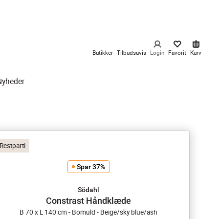
Butikker
Tilbudsavis
Login
Favorit
Kurv
Nyheder
Restparti
Spar 37%
Södahl
Constrast Håndklæde
B 70 x L 140 cm - Bomuld - Beige/sky blue/ash