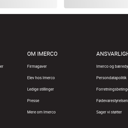
OM IMERCO
ANSVARLIG
er
Firmagaver
Imerco og bæredy
Elev hos Imerco
Persondatapolitik
Ledige stillinger
Forretningsbeting
Presse
Fødevarestyrelsen
Mere om Imerco
Sager vi støtter