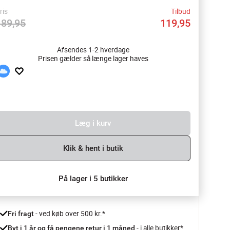
ris
Tilbud
189,95
119,95
Afsendes 1-2 hverdage
Prisen gælder så længe lager haves
Læg i kurv
Klik & hent i butik
På lager i 5 butikker
 - ved køb over 500 kr.*
Fri fragt
- i alle butikker*
Byt i 1 år og få pengene retur i 1 måned 