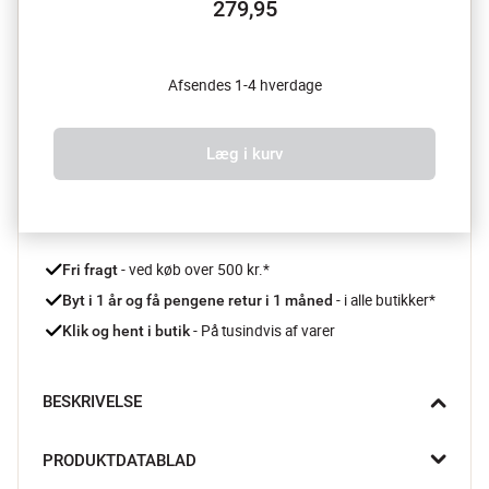
279,95
Afsendes 1-4 hverdage
Læg i kurv
 - ved køb over 500 kr.*
Fri fragt
- i alle butikker*
Byt i 1 år og få pengene retur i 1 måned 
 - På tusindvis af varer
Klik og hent i butik
BESKRIVELSE
Klassisk skærebræt fra Aida, der alligevel er helt sit eget med 
PRODUKTDATABLAD
sine bølgede former og smukke struktur.
