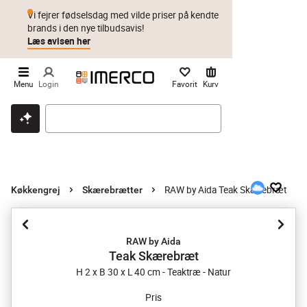
Vi fejrer fødselsdag med vilde priser på kendte
brands i den nye tilbudsavis!
Læs avisen her
Menu
Login
Favorit
Kurv
Klik & hent
Byt i 1 år
Prismatch
RAW by Aida Teak Skærebræt
Køkkengrej
Skærebrætter
RAW by Aida
Teak Skærebræt
H 2 x B 30 x L 40 cm - Teaktræ - Natur
Pris