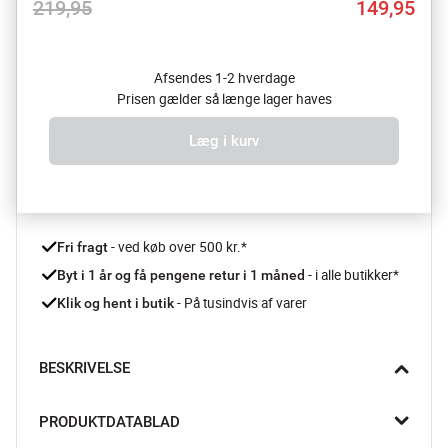
219,95
149,95
Afsendes 1-2 hverdage
Prisen gælder så længe lager haves
Læg i kurv
 - ved køb over 500 kr.*
Fri fragt
- i alle butikker*
Byt i 1 år og få pengene retur i 1 måned 
 - På tusindvis af varer
Klik og hent i butik
BESKRIVELSE
Når aftenen falder på, og hjemmet kalder på ro, tænder Yvias 
PRODUKTDATABLAD
LED-bordlampen fra Present Time et blødt skær, der samler 
rummet. Den elegante kombination af glas og metal gør 