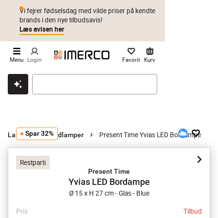
Vi fejrer fødselsdag med vilde priser på kendte
brands i den nye tilbudsavis!
Læs avisen her
Menu
Login
Favorit
Kurv
Klik & hent
Byt i 1 år
Prismatch
Spar 32%
Present Time Yvias LED Bordampe
Lamper
Bordlamper
Restparti
Present Time
Yvias LED Bordampe
Ø 15 x H 27 cm - Glas - Blue
Pris
Tilbud