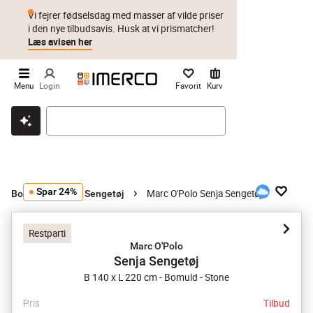
Vi fejrer fødselsdag med masser af vilde priser
i den nye tilbudsavis. Husk at vi prismatcher!
Læs avisen her
Menu
Login
Favorit
Kurv
Klik & hent
Byt i 1 år
Prismatch
Spar 24%
Marc O'Polo Senja Sengetøj
Boligtekstil
Sengetøj
Restparti
Marc O'Polo
Senja Sengetøj
B 140 x L 220 cm - Bomuld - Stone
Pris
Tilbud