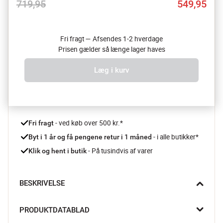
719,95
549,95
Fri fragt — Afsendes 1-2 hverdage
Prisen gælder så længe lager haves
Læg i kurv
 - ved køb over 500 kr.*
Fri fragt
- i alle butikker*
Byt i 1 år og få pengene retur i 1 måned 
 - På tusindvis af varer
Klik og hent i butik
BESKRIVELSE
Gør dig selv den tjeneste at vælge noget lækkert sengetøj som 
PRODUKTDATABLAD
dette fra Marc O'Polo, så du hver dag vil glæde dig til en god 
nats søvn.
