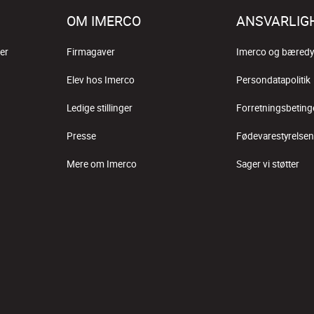
OM IMERCO
ANSVARLIG
er
Firmagaver
Imerco og bæredy
Elev hos Imerco
Persondatapolitik
Ledige stillinger
Forretningsbeting
Presse
Fødevarestyrelsen
Mere om Imerco
Sager vi støtter