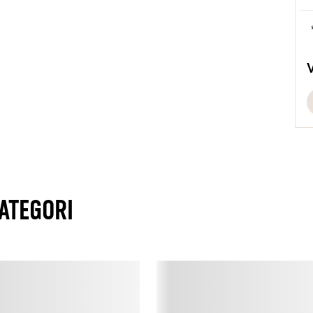
b
s
L
D
B
N
t
g
ATEGORI
k
l