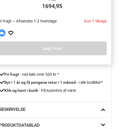
1694,95
ri fragt — Afsendes 1-2 hverdage
Kun 1 tilbage
Læg i kurv
 - ved køb over 500 kr.*
Fri fragt
- i alle butikker*
Byt i 1 år og få pengene retur i 1 måned 
 - På tusindvis af varer
Klik og hent i butik
BESKRIVELSE
år soveværelset skal føles lyst og roligt, tilfører Costal Bloom 
PRODUKTDATABLAD
engetøjssættet fra Lexington et let udtryk. Det fine 