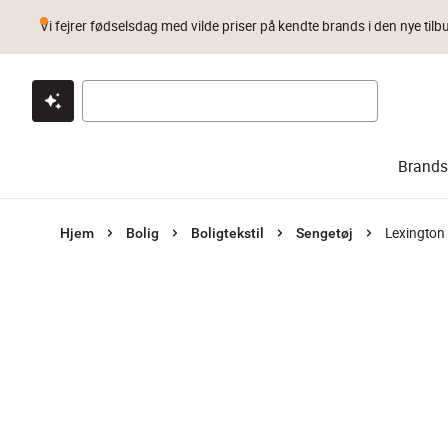
Vi fejrer fødselsdag med vilde priser på kendte brands i den nye tilb
Klik & hent
Byt i 1 år
Prismatch
Brands
Lexington
Hjem
Bolig
Boligtekstil
Sengetøj