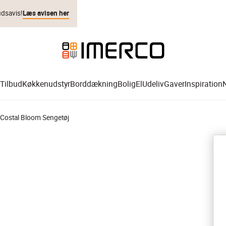
udsavis!
Læs avisen her
Tilbud
Køkkenudstyr
Borddækning
Bolig
El
Udeliv
Gaver
Inspiration
 Costal Bloom Sengetøj