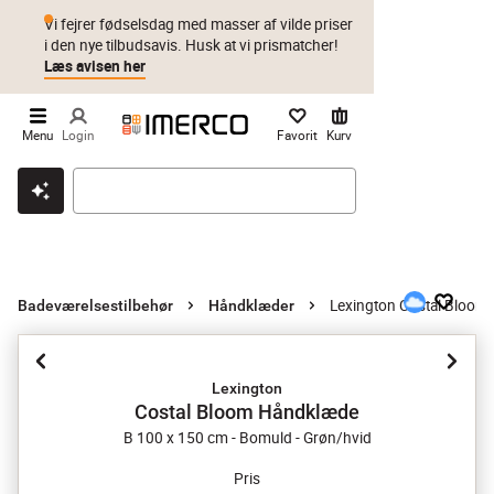
Vi fejrer fødselsdag med masser af vilde priser
i den nye tilbudsavis. Husk at vi prismatcher!
Læs avisen her
Menu
Login
Favorit
Kurv
Klik & hent
Byt i 1 år
Prismatch
Lexington Costal Bloo
Badeværelsestilbehør
Håndklæder
Lexington
Costal Bloom Håndklæde
B 100 x 150 cm - Bomuld - Grøn/hvid
Pris