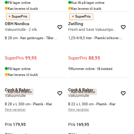
På lager online
Kun få på lager online
Kan leveres til butik
Kan leveres til butik
SuperPris
SuperPris
OBH Nordica
Zwilling
Vakuumrulle - 2 stk.
Fresh and Save Vakuumposesæt - 10 dele
B 28 cm - Kan genbruges - Tåler maskinopvask
1,25/4/8,5 liter - Plastik/silikone - Klar
SuperPris
SuperPris
99,95
88,95
På lager online
Kommer online - få besked
Kan leveres til butik
Cook & Baker
Cook & Baker
Kun hos Imerco
Kun hos Imerco
Vakuumrulle
Vakuumrulle
B 28 x L 300 cm - Plastik - Klar
B 22 x L 300 cm - Plastik - Klar
flere varianter
flere varianter
Pris
Pris
179,95
169,95