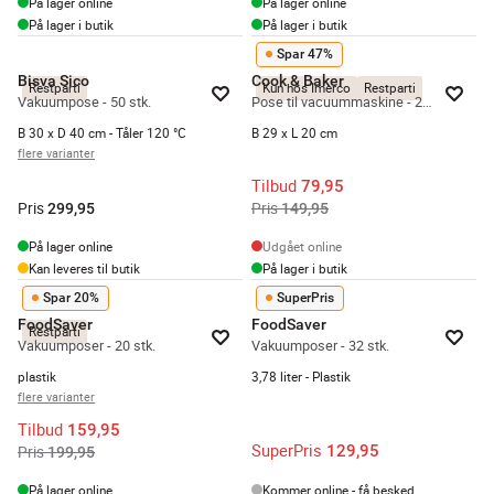
På lager online
På lager online
På lager i butik
På lager i butik
Spar 47%
Bisva Sico
Cook & Baker
Restparti
Kun hos Imerco
Restparti
Vakuumpose - 50 stk.
Pose til vacuummaskine - 20 stk.
B 30 x D 40 cm - Tåler 120 °C
B 29 x L 20 cm
flere varianter
Tilbud
79,95
Pris
Pris
299,95
149,95
På lager online
Udgået online
Kan leveres til butik
På lager i butik
Spar 20%
SuperPris
FoodSaver
FoodSaver
Restparti
Vakuumposer - 20 stk.
Vakuumposer - 32 stk.
plastik
3,78 liter - Plastik
flere varianter
Tilbud
159,95
SuperPris
129,95
Pris
199,95
På lager online
Kommer online - få besked