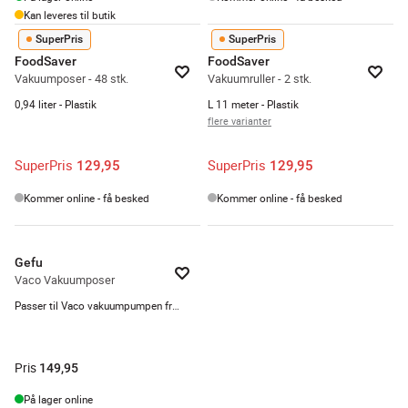
Kan leveres til butik
SuperPris
SuperPris
FoodSaver
FoodSaver
Vakuumposer - 48 stk.
Vakuumruller - 2 stk.
0,94 liter - Plastik
L 11 meter - Plastik
flere varianter
SuperPris
SuperPris
129,95
129,95
Kommer online - få besked
Kommer online - få besked
Gefu
Vaco Vakuumposer
Passer til Vaco vakuumpumpen fra Gefu - Plastik- Klar
Pris
149,95
På lager online