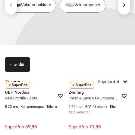
Vakuumpakkere
Vakuumposer
Filter
Popularitet
13
varer
SuperPris
SuperPris
OBH Nordica
Zwilling
Vakuumrulle - 2 stk.
Fresh & Save Vakuumpose - 10 stk.
B 22 cm - Kan genbruges - Tåler opvaskemaskine
1,25 liter - BPA-fri plastik - Klar
flere varianter
SuperPris
SuperPris
89,95
71,95