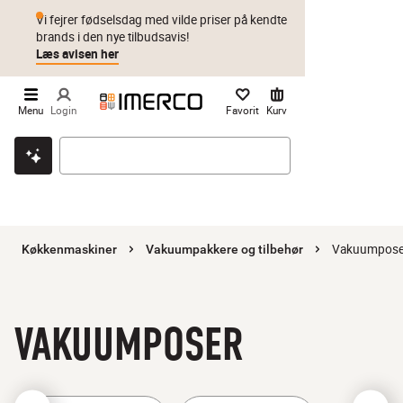
Vi fejrer fødselsdag med vilde priser på kendte
brands i den nye tilbudsavis!
Læs avisen her
Menu
Login
Favorit
Kurv
Klik & hent
Byt i 1 år
Prismatch
Vakuumpose
Køkkenmaskiner
Vakuumpakkere og tilbehør
VAKUUMPOSER