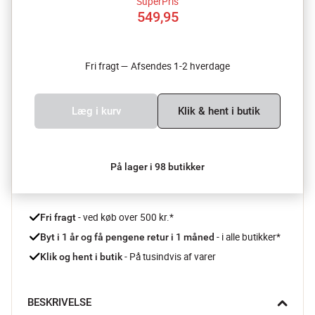
SuperPris
549,95
Fri fragt — Afsendes 1-2 hverdage
Læg i kurv
Klik & hent i butik
På lager i 98 butikker
 - ved køb over 500 kr.*
Fri fragt
- i alle butikker*
Byt i 1 år og få pengene retur i 1 måned 
 - På tusindvis af varer
Klik og hent i butik
BESKRIVELSE