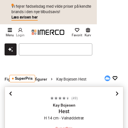
Vi fejrer fødselsdag med vilde priser på kendte
brands i den nye tilbudsavis!
Læs avisen her
Menu
Login
Favorit
Kurv
Klik & hent
Byt i 1 år
Prismatch
SuperPris
Kay Bojesen Hest
Figurer
Dyrefigurer
(
49
)
Kay Bojesen
Hest
H 14 cm - Valnøddetræ