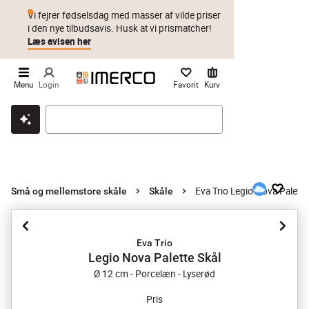
Vi fejrer fødselsdag med masser af vilde priser
i den nye tilbudsavis. Husk at vi prismatcher!
Læs avisen her
Menu
Login
Favorit
Kurv
Klik & hent
Byt i 1 år
Prismatch
Eva Trio Legio Nova Palette
Små og mellemstore skåle
Skåle
Eva Trio
Legio Nova Palette Skål
Ø 12 cm - Porcelæn - Lyserød
Pris