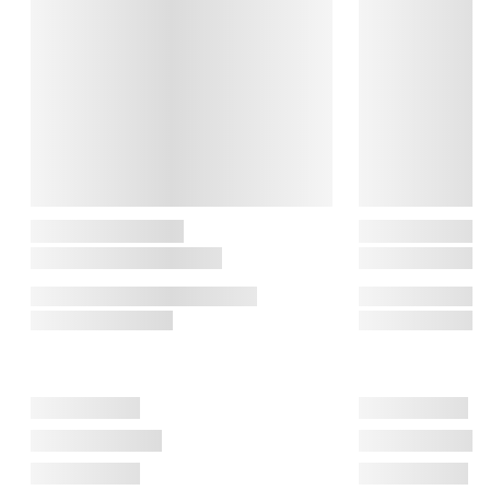
hverdagskøkkenet. Med udgangspunkt i Ole Palsbys tidløse 
formsprog har Eva Trio siden udviklet køkkengrej, der 
kombinerer slidstyrke, æstetik og brugervenlighed. Navnet 
henviser til trioen af gryder, låg og redskaber og brandet har 
siden været synonym med dansk design og madlavning uden 
kompromis.