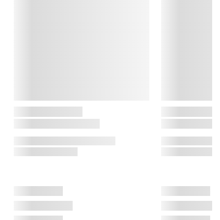
Casper Sobczyk

Casper Sobczyk forener sin baggrund som klassisk kok med 
en moderne, popkulturel tilgang, hvor hans visuelle madstil og 
direkte kommunikation har gjort ham til et ikon på sociale 
medier. Med en forkærlighed for det uventede har Casper 
Sobczyk skabt et univers, hvor mad ikke blot er noget, man 
spiser – men noget, man mærker, griner af og samles om.