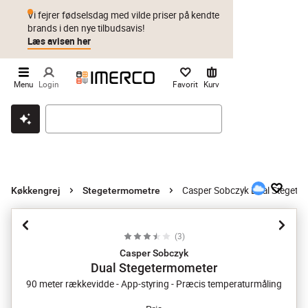
Vi fejrer fødselsdag med vilde priser på kendte
brands i den nye tilbudsavis!
Læs avisen her
Menu
Login
Favorit
Kurv
Klik & hent
Byt i 1 år
Prismatch
Casper Sobczyk Dual Stegete
Køkkengrej
Stegetermometre
(
3
)
Casper Sobczyk
Dual Stegetermometer
90 meter rækkevidde - App-styring - Præcis temperaturmåling