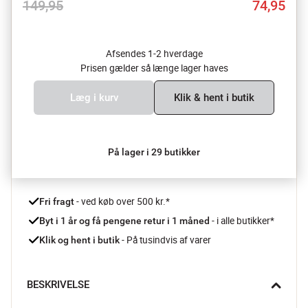
149,95
74,95
Afsendes 1-2 hverdage
Prisen gælder så længe lager haves
Læg i kurv
Klik & hent i butik
På lager i 29 butikker
 - ved køb over 500 kr.*
Fri fragt
- i alle butikker*
Byt i 1 år og få pengene retur i 1 måned 
 - På tusindvis af varer
Klik og hent i butik
BESKRIVELSE