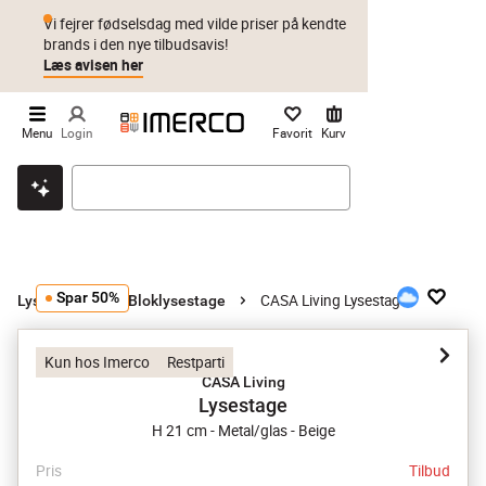
Vi fejrer fødselsdag med vilde priser på kendte
brands i den nye tilbudsavis!
Læs avisen her
Menu
Login
Favorit
Kurv
Klik & hent
Byt i 1 år
Prismatch
Spar 50%
CASA Living Lysestage
Lysestager
Bloklysestage
Kun hos Imerco
Restparti
CASA Living
Lysestage
H 21 cm - Metal/glas - Beige
Pris
Tilbud