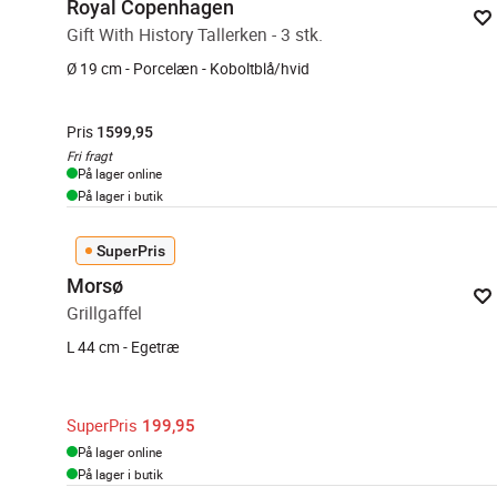
Royal Copenhagen
Gift With History Tallerken - 3 stk.
Ø 19 cm - Porcelæn - Koboltblå/hvid
Pris
1599,95
Fri fragt
På lager online
På lager i butik
SuperPris
Morsø
Grillgaffel
L 44 cm - Egetræ
SuperPris
199,95
På lager online
På lager i butik