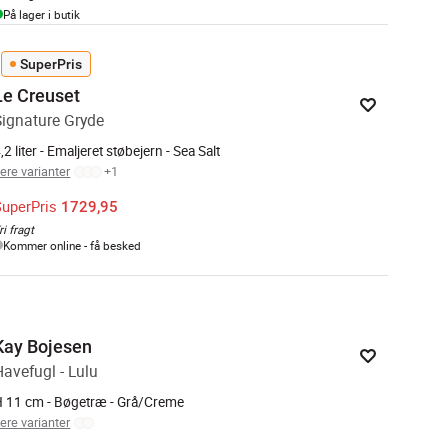
På lager i butik
SuperPris
Le Creuset
Signature Gryde
,2 liter - Emaljeret støbejern - Sea Salt
lere varianter
+
1
SuperPris
1729,95
ri fragt
Kommer online - få besked
Kay Bojesen
Havefugl - Lulu
 11 cm - Bøgetræ - Grå/Creme
lere varianter