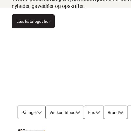
nyheder, gaveidéer og opskrifter.
Læs kataloget her
På lager
Vis kun tilbud
Pris
Brand
912
varer