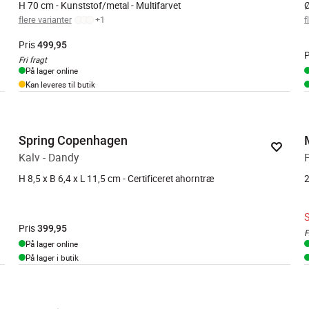
H 70 cm - Kunststof/metal - Multifarvet
Ø
flere varianter
+
1
f
Pris
499,95
P
Fri fragt
På lager online
Kan leveres til butik
Spring Copenhagen
Kalv - Dandy
H 8,5 x B 6,4 x L 11,5 cm - Certificeret ahorntræ
2
Pris
399,95
F
På lager online
På lager i butik