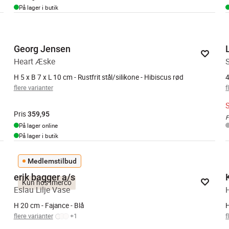
På lager i butik
Georg Jensen
Heart Æske
H 5 x B 7 x L 10 cm - Rustfrit stål/silikone - Hibiscus rød
4
flere varianter
f
Pris
359,95
F
På lager online
På lager i butik
Medlemstilbud
erik bagger a/s
Kun hos Imerco
Eslau Lilje Vase
H 20 cm - Fajance - Blå
H
flere varianter
+
1
f