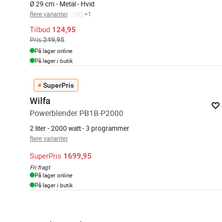
Ø 29 cm - Metal - Hvid
flere varianter
+
1
Tilbud
124,95
Pris
249,95
På lager online
På lager i butik
SuperPris
Wilfa
Powerblender PB1B-P2000
2 liter - 2000 watt - 3 programmer
flere varianter
SuperPris
1699,95
Fri fragt
På lager online
På lager i butik