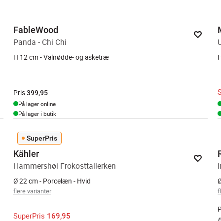
FableWood
Panda - Chi Chi
H 12 cm - Valnødde- og asketræ
H
Pris
399,95
På lager online
På lager i butik
SuperPris
Kähler
Hammershøi Frokosttallerken
Ø 22 cm - Porcelæn - Hvid
Ø
flere varianter
f
P
SuperPris
169,95
F