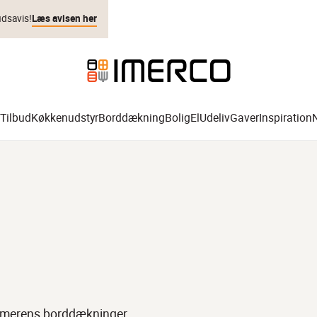
udsavis!
Læs avisen her
Tilbud
Køkkenudstyr
Borddækning
Bolig
El
Udeliv
Gaver
Inspiration
sommerens borddækninger,