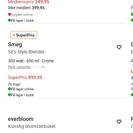
Medlemspris
249,95
Ikke medlem
P
399,95
Udgået online
På lager i butik
SuperPris
Smeg
50's Style Blender
300 watt - 600 ml - Creme
R
flere varianter
+
1
SuperPris
899,95
Fri fragt
F
På lager online
På lager i butik
everbloom
Kunstig Blomsterbuket