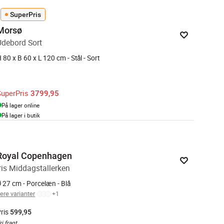
SuperPris
Morsø
Udebord Sort
 80 x B 60 x L 120 cm - Stål - Sort
SuperPris
3799,95
På lager online
På lager i butik
Royal Copenhagen
Iris Middagstallerken
 27 cm - Porcelæn - Blå
lere varianter
+
1
ris
599,95
ri fragt