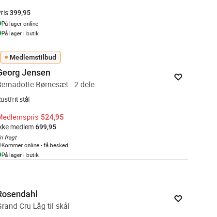
ris
399,95
På lager online
På lager i butik
Medlemstilbud
Georg Jensen
Bernadotte Børnesæt - 2 dele
ustfrit stål
Medlemspris
524,95
Ikke medlem
699,95
ri fragt
Kommer online - få besked
På lager i butik
Rosendahl
Grand Cru Låg til skål