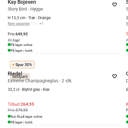
Kay Bojesen
Story Bird - Hygge
5
H 15,5 cm - Træ - Orange
2
flere varianter
+
1
f
Pris
649,95
Fri fragt
F
På lager online
På lager i butik
Spar 30%
Riedel
Restparti
Extreme Champagneglas - 2 stk.
32,2 cl - Blyfrit glas - Klar
Ø
Tilbud
K
264,95
Pris
P
379,95
Kun få på lager online
På lager i butik