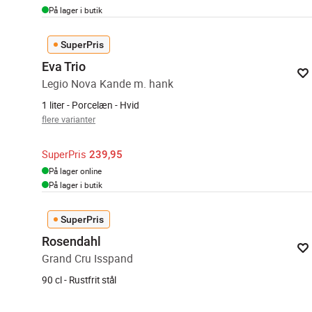
På lager i butik
SuperPris
Eva Trio
Legio Nova Kande m. hank
1 liter - Porcelæn - Hvid
flere varianter
SuperPris
239,95
På lager online
På lager i butik
SuperPris
Rosendahl
Grand Cru Isspand
90 cl - Rustfrit stål