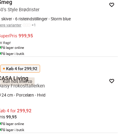
Smeg
0's Style Brødrister
 skiver - 6 risteindstillinger - Storm blue
lere varianter
+
1
SuperPris
999,95
ri fragt
På lager online
På lager i butik
Køb 4 for 299,92
CASA Living
Kun hos Imerco
Daisy Frokosttallerken
 24 cm - Porcelæn - Hvid
øb 4 for
299,92
ris
99,95
På lager online
På lager i butik