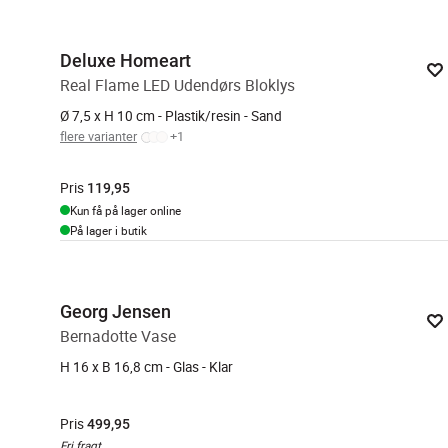
Deluxe Homeart
Real Flame LED Udendørs Bloklys
Ø 7,5 x H 10 cm - Plastik/resin - Sand
flere varianter
+
1
Pris
119,95
Kun få på lager online
På lager i butik
Georg Jensen
Bernadotte Vase
H 16 x B 16,8 cm - Glas - Klar
Pris
499,95
Fri fragt