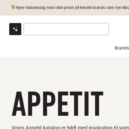
Vi fejrer fødselsdag med vilde priser på kendte brands i den nye tilb
Klik & hent
Byt i 1 år
Prismatch
Brands
APPETIT
Vores Appetit katalog er fyldt med inspiration til 