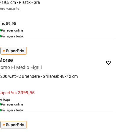
 19,5 cm - Plastik - Grå
lere varianter
ris
59,95
På lager online
På lager i butik
SuperPris
Morsø
Forno El Medio Elgrill
200 watt - 2 Brændere - Grillareal: 48x42 cm
SuperPris
3399,95
ri fragt
På lager online
På lager i butik
SuperPris