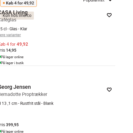
Køb 4 for 49,92
CASA Living
Kun hos Imerco
Caféglas
5 cl - Glas - Klar
lere varianter
øb 4 for
49,92
ris
14,95
På lager online
På lager i butik
Georg Jensen
Bernadotte Proptrækker
 13 ,1 cm - Rustfrit stål - Blank
ris
399,95
På lager online