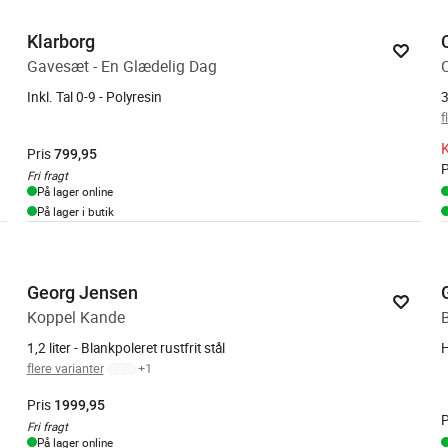
Klarborg
Gavesæt - En Glædelig Dag
Inkl. Tal 0-9 - Polyresin
3
f
K
Pris
799,95
P
Fri fragt
På lager online
På lager i butik
Georg Jensen
Koppel Kande
1,2 liter - Blankpoleret rustfrit stål
H
flere varianter
+
1
Pris
1999,95
P
Fri fragt
På lager online