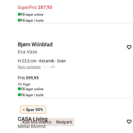
SuperPris
287,95
På lager online
På lager i butik
Bjørn Wiinblad
Eva Vase
H 23,5 cm - Keramik - Grøn
flere varianter
+
1
Pris
599,95
Fri fragt
På lager online
På lager i butik
Spar 50%
CASA Living
Kun hos Imerco
Restparti
Metal Blomst