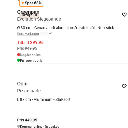
Spar 68%
Greenpan
Restparti
Evolution Stegepande
Ø 30 cm - Genanvendt aluminium/rustfrit stål - Non-stick belægning
flere varianter
+
1
Tilbud
299,95
Pris
949,95
Udgået online
På lager i butik
Ooni
Pizzaspade
L 87 cm - Aluminium - Stål/sort
Pris
449,95
Kommer online - få besked