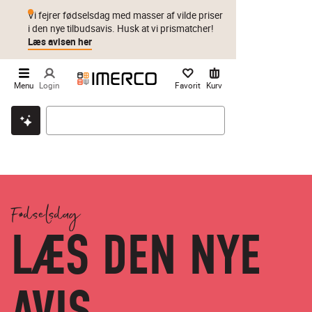
Vi fejrer fødselsdag med masser af vilde priser
i den nye tilbudsavis. Husk at vi prismatcher!
Læs avisen her
Menu
Login
Favorit
Kurv
Klik & hent
Byt i 1 år
Prismatch
Fødselsdag
LÆS DEN NYE
AVIS