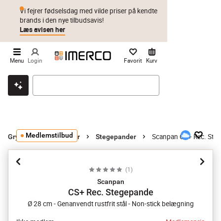
Vi fejrer fødselsdag med vilde priser på kendte
brands i den nye tilbudsavis!
Læs avisen her
Menu
Login
Favorit
Kurv
Klik & hent
Byt i 1 år
Prismatch
Medlemstilbud
Scanpan CS+ Rec. Ste
Gryder og stegepander
Stegepander
(
1
)
Scanpan
CS+ Rec. Stegepande
Ø 28 cm - Genanvendt rustfrit stål - Non-stick belægning