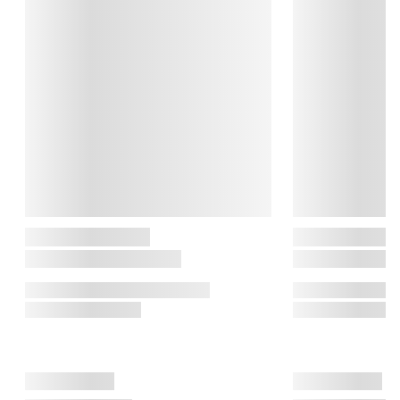
kombineret for at sikre optimal varmefordeling og holdbarhed.

Scanpan historien

Scanpan er et dansk brand med rødder tilbage til 1956. En stor 
del af produktionen foregår fortsat på egen fabrik i Danmark, 
hvor kvalitet og kontrol er i centrum. Scanpan kombinerer 
moderne teknologi med klassiske håndværkstraditioner.

Sådan passer du bedst på din stegepande

Når du opvarmer din stegepande, anbefales det, at varme den 
op ved at starte på lave temperaturer og skrue op efter nogle 
Læs mere om at vedligeholde dine stegepander her.