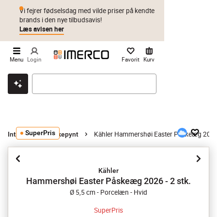
Vi fejrer fødselsdag med vilde priser på kendte
brands i den nye tilbudsavis!
Læs avisen her
Menu
Login
Favorit
Kurv
Klik & hent
Byt i 1 år
Prismatch
SuperPris
Kähler Hammershøi Easter Påskeæg 2026 
Interiør
Påskepynt
Kähler
Hammershøi Easter Påskeæg 2026 - 2 stk.
Ø 5,5 cm - Porcelæn - Hvid
SuperPris