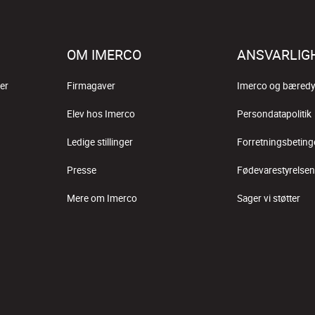
OM IMERCO
ANSVARLIG
er
Firmagaver
Imerco og bæredy
Elev hos Imerco
Persondatapolitik
Ledige stillinger
Forretningsbeting
Presse
Fødevarestyrelsen
Mere om Imerco
Sager vi støtter