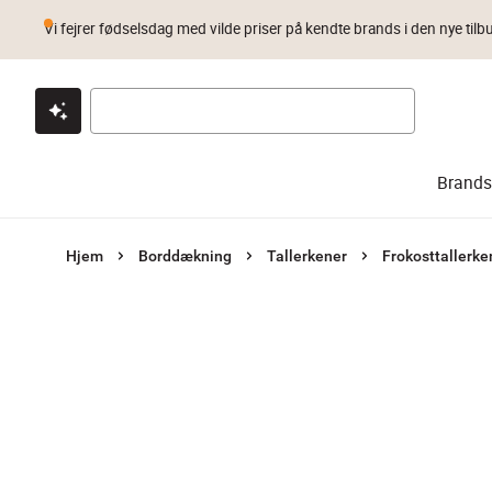
Vi fejrer fødselsdag med vilde priser på kendte brands i den nye tilb
Klik & hent
Byt i 1 år
Prismatch
Brands
Hjem
Borddækning
Tallerkener
Frokosttallerke