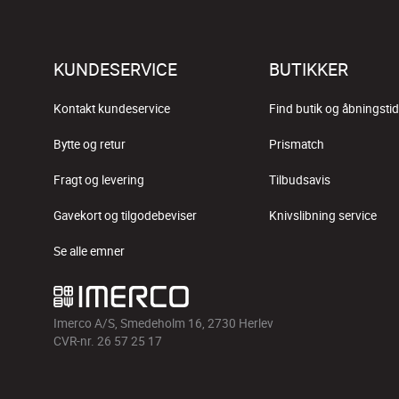
KUNDESERVICE
BUTIKKER
Kontakt kundeservice
Find butik og åbningstid
Bytte og retur
Prismatch
Fragt og levering
Tilbudsavis
Gavekort og tilgodebeviser
Knivslibning service
Se alle emner
Imerco A/S, Smedeholm 16, 2730 Herlev
CVR-nr. 26 57 25 17