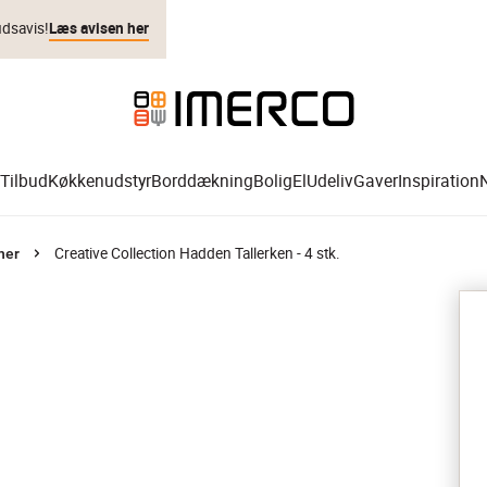
udsavis!
Læs avisen her
Tilbud
Køkkenudstyr
Borddækning
Bolig
El
Udeliv
Gaver
Inspiration
Creative Collection Hadden Tallerken - 4 stk.
ner