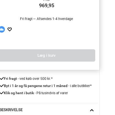
969,95
Fri fragt — Afsendes 1-4 hverdage
Læg i kurv
 - ved køb over 500 kr.*
Fri fragt
- i alle butikker*
Byt i 1 år og få pengene retur i 1 måned 
 - På tusindvis af varer
Klik og hent i butik
BESKRIVELSE