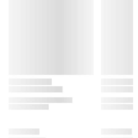
Med Cook & Baker får du et bredt udvalg af køkkengrej såsom 
gryder, bageartikler, termokander og praktiske 
køkkenredskaber som knive, sakse, bradepander og meget 
mere. Alt er designet til at være let at bruge, nemt at rengøre og 
en fornøjelse at have i køkkenet.