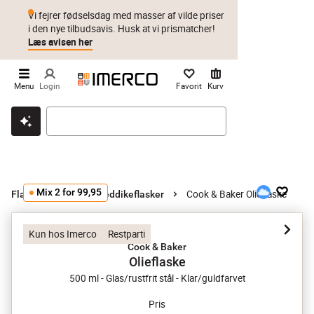
Vi fejrer fødselsdag med masser af vilde priser
i den nye tilbudsavis. Husk at vi prismatcher!
Læs avisen her
Menu
Login
Favorit
Kurv
Klik & hent
Byt i 1 år
Prismatch
Mix 2 for 99,95
Cook & Baker Olieflaske
Flasker
Olie- og eddikeflasker
Kun hos Imerco
Restparti
Cook & Baker
Olieflaske
500 ml - Glas/rustfrit stål - Klar/guldfarvet
Pris