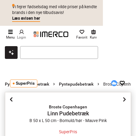
Vi fejrer fødselsdag med vilde priser på kendte
brands i den nye tilbudsavis!
Læs avisen her
Menu
Login
Favorit
Kurv
Klik & hent
Byt i 1 år
Prismatch
SuperPris
Broste Copenhag
Pyntepuder og -betræk
Pyntepudebetræk
Broste Copenhagen
Linn Pudebetræk
B 50 x L 50 cm - Bomuld/hør - Mauve Pink
SuperPris