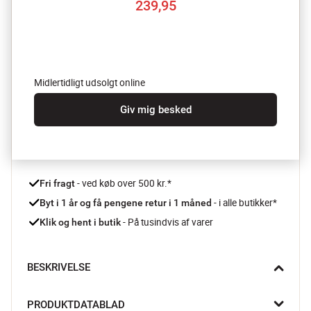
239,95
Midlertidligt udsolgt online
Giv mig besked
 - ved køb over 500 kr.*
Fri fragt
- i alle butikker*
Byt i 1 år og få pengene retur i 1 måned 
 - På tusindvis af varer
Klik og hent i butik
BESKRIVELSE
Frisk din sofa op med Broste Copenhagens Linn pudebetræk, 
PRODUKTDATABLAD
der kombinerer nordisk minimalisme med moderne farver. De 