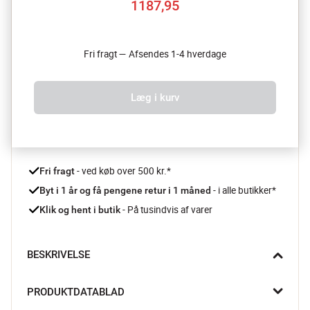
1187,95
Fri fragt — Afsendes 1-4 hverdage
Læg i kurv
 - ved køb over 500 kr.*
Fri fragt
- i alle butikker*
Byt i 1 år og få pengene retur i 1 måned 
 - På tusindvis af varer
Klik og hent i butik
BESKRIVELSE
Koi tæppet fra Broste Copenhagen skiller sig ud med sin 
PRODUKTDATABLAD
unikke form inspireret af den elegante fisk, koi-karpen. Det 
håndtuftede design skaber et kunstnerisk og legende udtryk, 