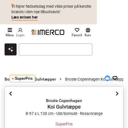
Vi fejrer fødselsdag med vilde priser på kendte
brands i den nye tilbudsavis!
Læs avisen her
Menu
Login
Favorit
Kurv
Klik & hent
Byt i 1 år
Prismatch
SuperPris
Broste Copenhagen Koi Gulvtæppe
Boligtekstil
Gulvtæpper
Broste Copenhagen
Koi Gulvtæppe
B 97 x L 130 cm - Uld/bomuld - Rosa/orange
SuperPris