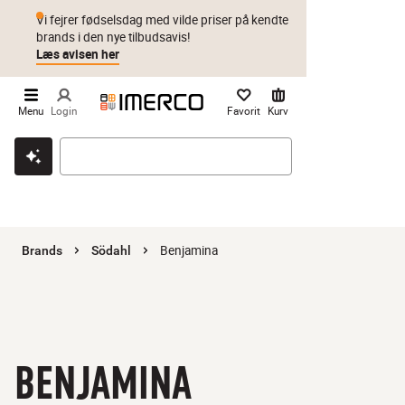
Vi fejrer fødselsdag med vilde priser på kendte
brands i den nye tilbudsavis!
Læs avisen her
Menu
Login
Favorit
Kurv
Klik & hent
Byt i 1 år
Prismatch
Benjamina
Brands
Södahl
BENJAMINA