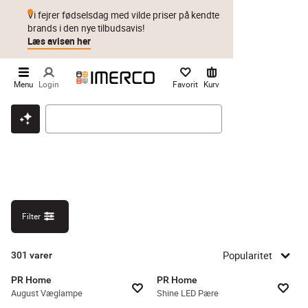
Vi fejrer fødselsdag med vilde priser på kendte
brands i den nye tilbudsavis!
Læs avisen her
Menu
Login
Favorit
Kurv
Klik & hent
Byt i 1 år
Prismatch
Filter
Popularitet
301
varer
PR Home
PR Home
August Væglampe
Shine LED Pære