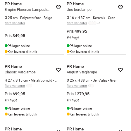
PR Home
PR Home
Empire Florenzo Lampeskærm
Uno bordlampe
Ø 25 cm - Polyester/hør - Beige
Ø 16 x H 37 cm - Keramik - Grøn
flere varianter
flere varianter
+
1
Pris
499,95
Pris
349,95
Fri fragt
På lager online
På lager online
Kan leveres til butik
Kan leveres til butik
PR Home
PR Home
Classic Væglampe
August Væglampe
H 27 x B 15 cm - Metal/bomuld - Antik
Ø 25 x H 38 cm - Jern/glas - Grøn
flere varianter
flere varianter
Pris
Pris
699,95
1279,95
Fri fragt
Fri fragt
På lager online
På lager online
Kan leveres til butik
Kan leveres til butik
PR Home
PR Home