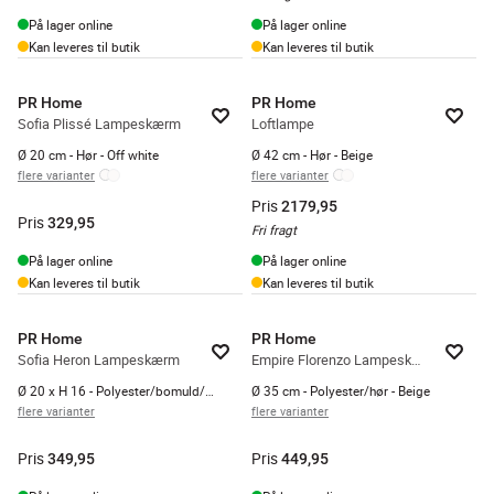
På lager online
På lager online
Kan leveres til butik
Kan leveres til butik
PR Home
PR Home
Sofia Plissé Lampeskærm
Loftlampe
Ø 20 cm - Hør - Off white
Ø 42 cm - Hør - Beige
flere varianter
flere varianter
Pris
2179,95
Pris
329,95
Fri fragt
På lager online
På lager online
Kan leveres til butik
Kan leveres til butik
PR Home
PR Home
Sofia Heron Lampeskærm
Empire Florenzo Lampeskærm
Ø 20 x H 16 - Polyester/bomuld/hør - Beige
Ø 35 cm - Polyester/hør - Beige
flere varianter
flere varianter
Pris
Pris
349,95
449,95