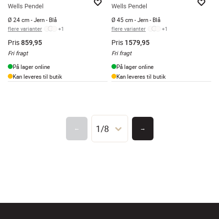
Wells Pendel
Wells Pendel
Ø 24 cm - Jern - Blå
Ø 45 cm - Jern - Blå
flere varianter
+
1
flere varianter
+
1
Pris
Pris
859,95
1579,95
Fri fragt
Fri fragt
På lager online
På lager online
Kan leveres til butik
Kan leveres til butik
1/8
←
→