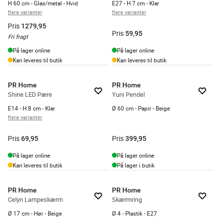
H 60 cm - Glas/metal - Hvid
E27 - H 7 cm - Klar
flere varianter
flere varianter
Pris
1279,95
Pris
59,95
Fri fragt
På lager online
På lager online
Kan leveres til butik
Kan leveres til butik
PR Home
PR Home
Shine LED Pære
Yuni Pendel
E14 - H 8 cm - Klar
Ø 60 cm - Papir - Beige
flere varianter
Pris
Pris
69,95
399,95
På lager online
På lager online
Kan leveres til butik
På lager i butik
PR Home
PR Home
Celyn Lampeskærm
Skærmring
Ø 17 cm - Hør - Beige
Ø 4 - Plastik - E27