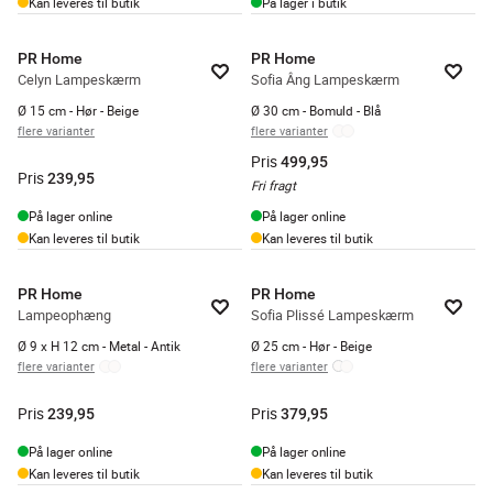
Kan leveres til butik
På lager i butik
PR Home
PR Home
Celyn Lampeskærm
Sofia Âng Lampeskærm
Ø 15 cm - Hør - Beige
Ø 30 cm - Bomuld - Blå
flere varianter
flere varianter
Pris
499,95
Pris
239,95
Fri fragt
På lager online
På lager online
Kan leveres til butik
Kan leveres til butik
PR Home
PR Home
Lampeophæng
Sofia Plissé Lampeskærm
Ø 9 x H 12 cm - Metal - Antik
Ø 25 cm - Hør - Beige
flere varianter
flere varianter
Pris
Pris
239,95
379,95
På lager online
På lager online
Kan leveres til butik
Kan leveres til butik