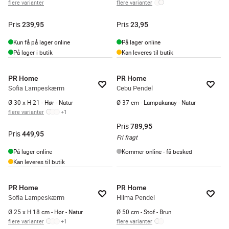
flere varianter
flere varianter
Pris
Pris
239,95
23,95
Kun få på lager online
På lager online
På lager i butik
Kan leveres til butik
PR Home
PR Home
Sofia Lampeskærm
Cebu Pendel
Ø 30 x H 21 - Hør - Natur
Ø 37 cm - Lampakanay - Natur
flere varianter
+
1
Pris
789,95
Pris
449,95
Fri fragt
På lager online
Kommer online - få besked
Kan leveres til butik
PR Home
PR Home
Sofia Lampeskærm
Hilma Pendel
Ø 25 x H 18 cm - Hør - Natur
Ø 50 cm - Stof - Brun
flere varianter
+
1
flere varianter