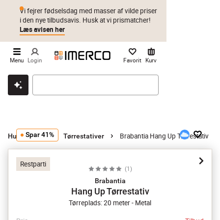
Vi fejrer fødselsdag med masser af vilde priser
i den nye tilbudsavis. Husk at vi prismatcher!
Læs avisen her
Menu
Login
Favorit
Kurv
Klik & hent
Byt i 1 år
Prismatch
Spar 41%
Brabantia Hang Up Tørrestativ
Husholdning
Tørrestativer
Restparti
(
1
)
Brabantia
Hang Up Tørrestativ
Tørreplads: 20 meter - Metal