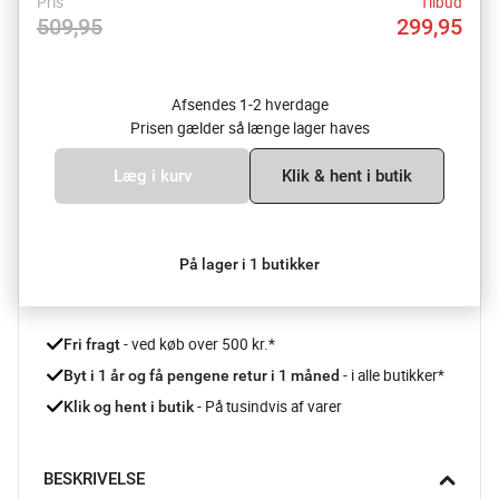
Pris
Tilbud
509,95
299,95
Afsendes 1-2 hverdage
Prisen gælder så længe lager haves
Læg i kurv
Klik & hent i butik
På lager i 1 butikker
 - ved køb over 500 kr.*
Fri fragt
- i alle butikker*
Byt i 1 år og få pengene retur i 1 måned 
 - På tusindvis af varer
Klik og hent i butik
BESKRIVELSE