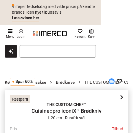
Vi fejrer fødselsdag med vilde priser på kendte
brands i den nye tilbudsavis!
Læs avisen her
Menu
Login
Favorit
Kurv
Klik & hent
Byt i 1 år
Prismatch
Spar 60%
THE CUSTOM CHEF™ Cuisine
Køkkenknive og sakse
Brødknive
Restparti
THE CUSTOM CHEF™
Cuisine::pro iconiX™ Brødkniv
L 20 cm - Rustfrit stål
Pris
Tilbud