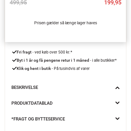
499,95
199,95
Prisen gælder så længe lager haves
 - ved køb over 500 kr.*
Fri fragt
- i alle butikker*
Byt i 1 år og få pengene retur i 1 måned 
 - På tusindvis af varer
Klik og hent i butik
BESKRIVELSE
Gør brunchbordet klar med perfekte skiveskårne skiver af 
PRODUKTDATABLAD
friskbagt franskbrød. Cuisine::pro iconiX™ brødkniven fra THE 
CUSTOM CHEF™ har en fantastisk skarp hakkede kant, der 
sørger for, at du kommer igennem alt slags brød, uden at det 
*FRAGT OG BYTTESERVICE
går ud over den bløde indre.
